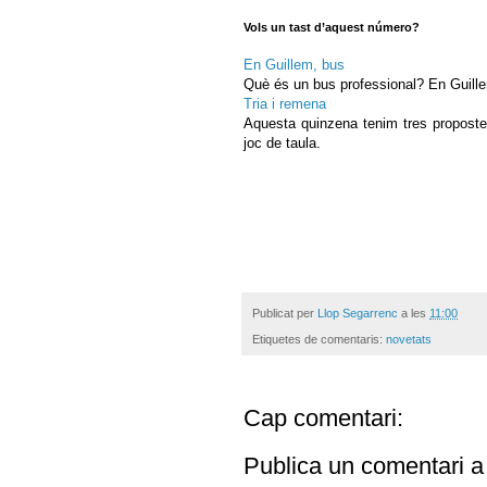
Vols un tast d’aquest número?
En Guillem, bus
Què és un bus professional? En Guillem
Tria i remena
Aquesta quinzena tenim tres propost
joc de taula.
Publicat per
Llop Segarrenc
a les
11:00
Etiquetes de comentaris:
novetats
Cap comentari:
Publica un comentari a 