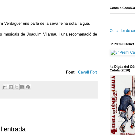
Cerca a ComiCa
 Verdaguer ens parla de la seva feina sota l’aigua.
Cercador de cò
es musicals de Joaquim Vilarnau i una recomanació de
3r Premi Carnet
4a Diada del Cò
Català (2026)
Font
:
Cavall Fort
l'entrada