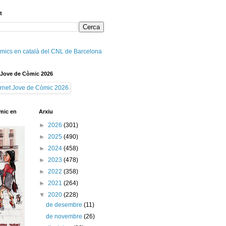
t
mics en català del CNL de Barcelona
 Jove de Còmic 2026
mic en
Arxiu
►
2026
(301)
►
2025
(490)
►
2024
(458)
►
2023
(478)
►
2022
(358)
►
2021
(264)
▼
2020
(228)
de desembre
(11)
de novembre
(26)