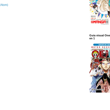
(Atom)
Guia visual One
en 1