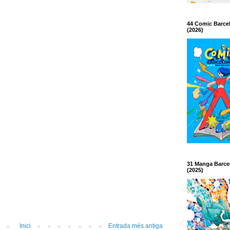
44 Comic Barce
(2026)
31 Manga Barce
(2025)
Inici
Entrada més antiga