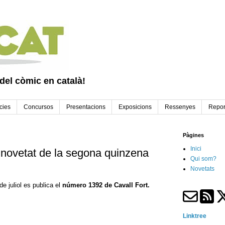
 del còmic en català!
cies
Concursos
Presentacions
Exposicions
Ressenyes
Repor
Pàgines
Inici
 novetat de la segona quinzena
Qui som?
Novetats
e juliol es publica el
número 1392 de Cavall Fort.
Linktree