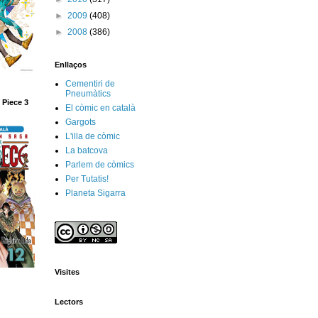
►
2009
(408)
►
2008
(386)
Enllaços
Cementiri de
Pneumàtics
 Piece 3
El còmic en català
Gargots
L'illa de còmic
La batcova
Parlem de còmics
Per Tutatis!
Planeta Sigarra
Visites
Lectors