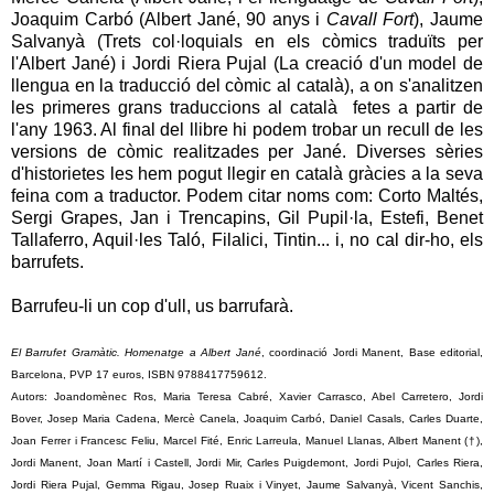
Joaquim Carbó (Albert Jané, 90 anys i
Cavall Fort
), Jaume
Salvanyà (Trets col·loquials en els còmics traduïts per
l'Albert Jané) i Jordi Riera Pujal (La creació d'un model de
llengua en la traducció del còmic al català), a on s'analitzen
les primeres grans traduccions al català fetes a partir de
l'any 1963. Al final del llibre hi podem trobar un recull de les
versions de còmic realitzades per Jané. Diverses sèries
d'historietes les hem pogut llegir en català gràcies a la seva
feina com a traductor. Podem citar noms com: Corto Maltés,
Sergi Grapes, Jan i Trencapins, Gil Pupil·la,
Estefi
, Benet
Tallaferro, Aquil·les Taló,
Filalici, Tintin
... i, no cal dir-ho, els
barrufets.
Barrufeu-li un cop d'ull, us barrufarà.
El Barrufet Gramàtic. Homenatge a Albert Jané
, coordinació Jordi Manent, Base editorial,
Barcelona, PVP 17 euros, ISBN 9788417759612.
Autors: Joandomènec Ros, Maria Teresa Cabré, Xavier Carrasco, Abel Carretero, Jordi
Bover, Josep Maria Cadena, Mercè Canela, Joaquim Carbó, Daniel Casals, Carles Duarte,
Joan Ferrer i Francesc Feliu, Marcel Fité, Enric Larreula, Manuel Llanas, Albert Manent (†),
Jordi Manent, Joan Martí i Castell, Jordi Mir, Carles Puigdemont, Jordi Pujol, Carles Riera,
Jordi Riera Pujal, Gemma Rigau, Josep Ruaix i Vinyet, Jaume Salvanyà, Vicent Sanchis,