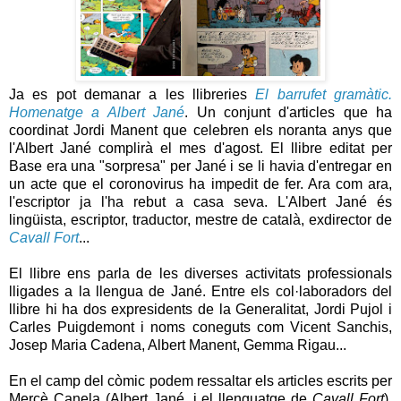
Ja es pot demanar a les llibreries
El
barrufet gramàtic
.
Homenatge a Albert
Jané
. Un conjunt d'articles que ha
coordinat Jordi Manent que celebren els noranta anys que
l'Albert
Jané
complirà el mes d'agost. El llibre editat per
Base era una "sorpresa" per
Jané
i se li havia d'entregar en
un acte que el c
oronovirus
ha impedit de fer. Ara com ara,
l'escriptor ja l'ha rebut a casa seva. L'Albert
Jané
és
lingüista, escriptor, traductor, mestre de català, exdirector de
Cavall Fort
...
El llibre ens parla de les diverses activitats professionals
lligades a la llengua de Jané. Entre els col·laboradors del
llibre hi ha dos expresidents de la Generalitat, Jordi Pujol i
Carles Puigdemont i noms coneguts com Vicent Sanchis,
Josep Maria Cadena, Albert Manent, Gemma Rigau...
En el camp del còmic podem ressaltar els articles escrits per
Mercè
Canela (
Albert Jané, i el llenguatge de
Cavall Fort
)
,