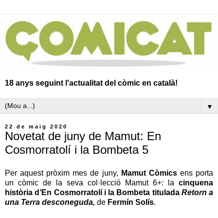
18 anys seguint l'actualitat del còmic en català!
▼
22 de maig 2020
Novetat de juny de Mamut: En
Cosmorratolí i la Bombeta 5
Per aquest pròxim mes de juny,
Mamut Còmics
ens porta
un còmic de la seva col·lecció Mamut 6+: la
cinquena
història d
'
En Cosmorratolí i la Bombeta titulada
Retorn a
una Terra desconeguda,
de
Fermín Solís
.