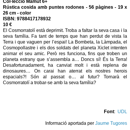
Col·lecció Mamut 6+
Rústica cosida amb puntes rodones - 56 pàgines - 19 x
26 cm - color
ISBN:
9788417178932
10 €
El Cosmorratolí està deprimit. Troba a faltar la seva casa i la
seva família. Fa tant de temps que han perdut de vista la
Terra i que vaguen per l’espai! La Bombeta, la Làmpada, el
Cosmopollastre i els dos soldats del planeta Xiclet intenten
animar el seu amic. Però res funciona, fins que troben un
planeta estrany que s’assembla a… Doncs sí! És la Terra!
Desafortunadament, ha canviat molt i està replena de
dinosaures… On carai han aterrat els nostres herois
espacials?! Són al passat o… al futur? Tornarà el
Cosmorratolí a trobar-se amb la seva família?
Font
:
UDL
Informació aportada per
Jaume Tugores