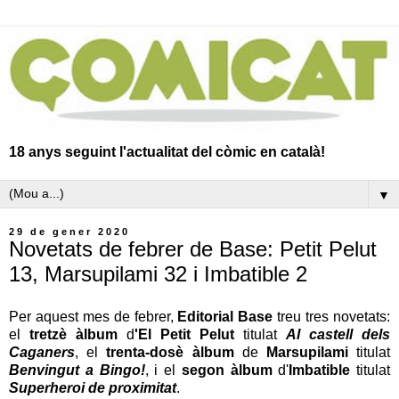
18 anys seguint l'actualitat del còmic en català!
▼
29 de gener 2020
Novetats de febrer de Base: Petit Pelut
13, Marsupilami 32 i Imbatible 2
Per aquest mes de febrer,
Editorial Base
treu tres novetats:
el
tretzè àlbum
d
'El Petit Pelut
titulat
Al castell dels
Caganers
, el
trenta-dosè àlbum
de
Marsupilami
titulat
Benvingut a Bingo!
, i el
segon àlbum
d'
Imbatible
titulat
Superheroi de proximitat
.