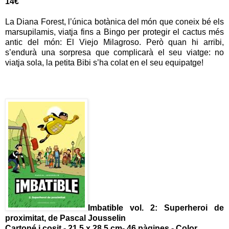
14€
La Diana Forest, l’única botànica del món que coneix bé els
marsupilamis, viatja fins a Bingo per protegir el cactus més
antic del món: El Viejo Milagroso. Però quan hi arribi,
s’endurà una sorpresa que complicarà el seu viatge: no
viatja sola, la petita Bibi s’ha colat en el seu equipatge!
Imbatible vol. 2: Superheroi de
proximitat, de Pascal Jousselin
Cartoné i cosit - 21,5 x 28,5 cm- 46 pàgines - Color