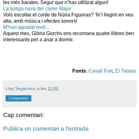
les més barates. Segur que n’has utilitzat algun!
La botiga nova del carrer Major
Vols escoltar el conte de Núria Figueras? Te’l llegim en veu
alta, amb música i efectes sonors!
M’han agradat molt…
Aquest mes, Glòria Gorchs ens recomana quatre llibres ben
interessants per a anar a dormir.
Fonts
:
Cavall Fort
,
El Tatano
Llop Segarrenc
a les
11:00
Comparteix
Cap comentari:
Publica un comentari a l'entrada