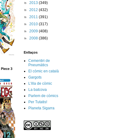
►
2013
(349)
►
2012
(432)
►
2011
(391)
►
2010
(317)
►
2009
(408)
►
2008
(386)
Enllaços
Cementiri de
Pneumàtics
 Piece 3
El còmic en català
Gargots
L'illa de còmic
La batcova
Parlem de còmics
Per Tutatis!
Planeta Sigarra