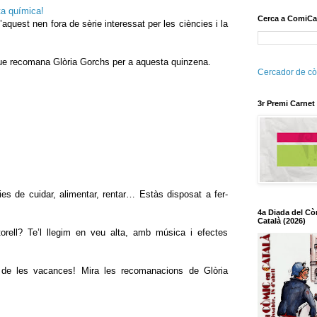
a química!
Cerca a ComiCa
aquest nen fora de sèrie interessat per les ciències i la
 que recomana Glòria Gorchs per a aquesta quinzena.
Cercador de cò
3r Premi Carnet
ies de cuidar, alimentar, rentar… Estàs disposat a fer-
4a Diada del Cò
Català (2026)
orell? Te’l llegim en veu alta, amb música i efectes
d de les vacances! Mira les recomanacions de Glòria