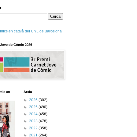
t
mics en català del CNL de Barcelona
 Jove de Còmic 2026
mic en
Arxiu
►
2026
(302)
►
2025
(490)
►
2024
(458)
►
2023
(478)
►
2022
(358)
►
2021
(264)