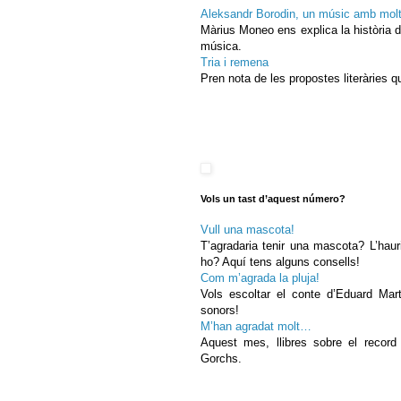
Aleksandr Borodin, un músic amb molt
Màrius Moneo ens explica la història d’
música.
Tria i remena
Pren nota de les propostes literàries
Vols un tast d’aquest número?
Vull una mascota!
T’agradaria tenir una mascota? L’haur
ho? Aquí tens alguns consells!
Com m’agrada la pluja!
Vols escoltar el conte d’Eduard Mart
sonors!
M’han agradat molt…
Aquest mes, llibres sobre el recor
Gorchs.