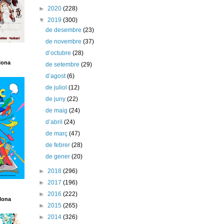
►
2020
(228)
▼
2019
(300)
de desembre
(23)
de novembre
(37)
d’octubre
(28)
lona
de setembre
(29)
d’agost
(6)
de juliol
(12)
de juny
(22)
de maig
(24)
d’abril
(24)
de març
(47)
de febrer
(28)
de gener
(20)
►
2018
(296)
►
2017
(196)
►
2016
(222)
lona
►
2015
(265)
►
2014
(326)