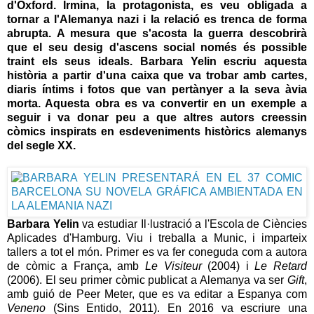
d'Oxford. Irmina, la protagonista, es veu obligada a
tornar a l'Alemanya nazi i la relació es trenca de forma
abrupta. A mesura que s'acosta la guerra descobrirà
que el seu desig d'ascens social només és possible
traint els seus ideals.
Barbara Yelin
escriu aquesta
història a partir d'una caixa que va trobar amb cartes,
diaris íntims i fotos que van pertànyer a la seva àvia
morta. Aquesta obra es va convertir en un exemple a
seguir i va donar peu a que altres autors creessin
còmics inspirats en esdeveniments històrics alemanys
del segle XX.
Barbara Yelin
va estudiar Il·lustració a l'Escola de Ciències
Aplicades d'Hamburg. Viu i treballa a Munic, i imparteix
tallers a tot el món. Primer es va fer coneguda com a autora
de còmic a França, amb
Le Visiteur
(2004) i
Le Retard
(2006). El seu primer còmic publicat a Alemanya va ser
Gift
,
amb guió de Peer Meter, que es va editar a Espanya com
Veneno
(Sins Entido, 2011). En 2016 va escriure una