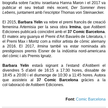
biografia sobre l'actriu israeliana Hanna Maron i el 2017 va
publicar el seu treball més recent,
Der Sommer ihres
Lebens
, juntament amb l'escriptor Thomas von Steinaecker.
El 2015,
Barbara Yelin
va rebre el premi francès de creació
femenina Artemisia per la seva obra
Irmina
, que Astiberri
Ediciones publicarà coincidint amb el
37 Comic Barcelona
.
El mateix any guanya el Premi d'Art Bavarès de Literatura, i
el Premi Max i Moritz com a millor artista de còmic alemany
a 2016. El 2017,
Irmina
també va estar nominada als
prestigiosos premis Eisner de la indústria nord-americana
del còmic i als Premis Ignatz.
Barbara Yelin
estarà signant a l'estand d'Astiberri el
divendres 5 d'abril de 16:15 a 17:30 hores, dissabte de
18:45 a 20:00 i el diumenge de 10:30 a 11:45 hores. Autora
que assisteix al
37 Comic Barcelona
gràcies a la
col·laboració de Astiberri Ediciones.
Font
:
Comic Barcelona