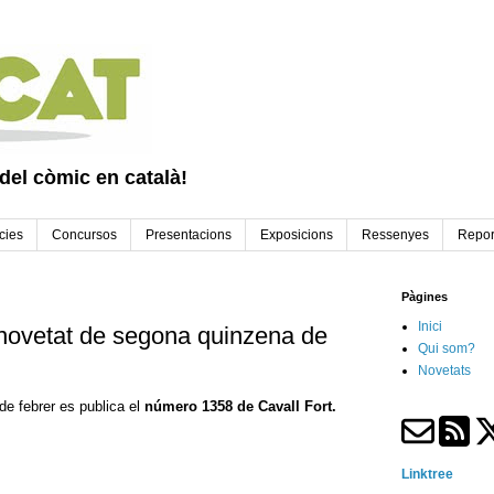
 del còmic en català!
cies
Concursos
Presentacions
Exposicions
Ressenyes
Repor
Pàgines
Inici
 novetat de segona quinzena de
Qui som?
Novetats
e febrer es publica el
número 1358 de Cavall Fort.
Linktree