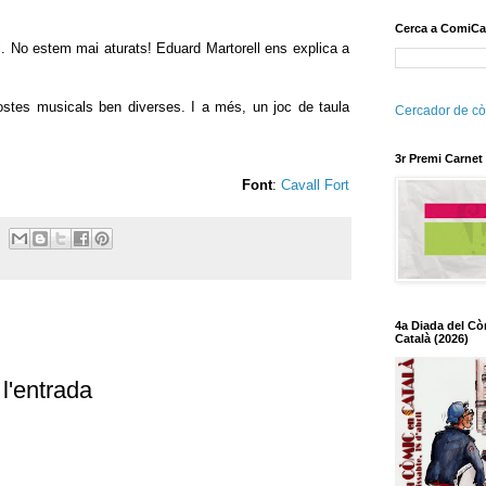
Cerca a ComiCa
l. No estem mai aturats! Eduard Martorell ens explica a
ostes musicals ben diverses. I a més, un joc de taula
Cercador de cò
3r Premi Carnet
Font
:
Cavall Fort
4a Diada del Cò
Català (2026)
l'entrada