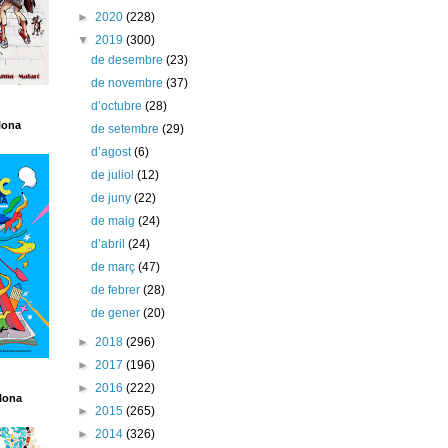
►
2020
(228)
▼
2019
(300)
de desembre
(23)
de novembre
(37)
d’octubre
(28)
lona
de setembre
(29)
d’agost
(6)
de juliol
(12)
de juny
(22)
de maig
(24)
d’abril
(24)
de març
(47)
de febrer
(28)
de gener
(20)
►
2018
(296)
►
2017
(196)
►
2016
(222)
lona
►
2015
(265)
►
2014
(326)