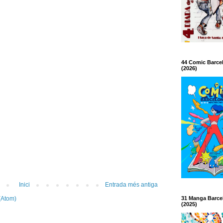
44 Comic Barce
(2026)
Inici
Entrada més antiga
(Atom)
31 Manga Barce
(2025)