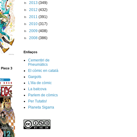
►
2013
(349)
►
2012
(432)
►
2011
(391)
►
2010
(317)
►
2009
(408)
►
2008
(386)
Enllaços
Cementiri de
Pneumàtics
 Piece 3
El còmic en català
Gargots
L'illa de còmic
La batcova
Parlem de còmics
Per Tutatis!
Planeta Sigarra