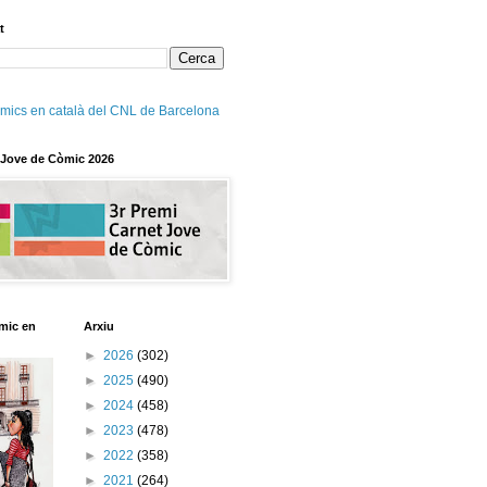
t
mics en català del CNL de Barcelona
 Jove de Còmic 2026
mic en
Arxiu
►
2026
(302)
►
2025
(490)
►
2024
(458)
►
2023
(478)
►
2022
(358)
►
2021
(264)