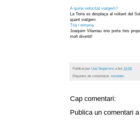
A quina velocitat viatgem?
La Terra es desplaça al voltant del So
quant viatgem.
Tria i remena
Joaquim Vilarnau ens porta tres prop
molt divertit!
Publicat per
Llop Segarrenc
a les
16:00
Etiquetes de comentaris:
novetats
Cap comentari:
Publica un comentari a 