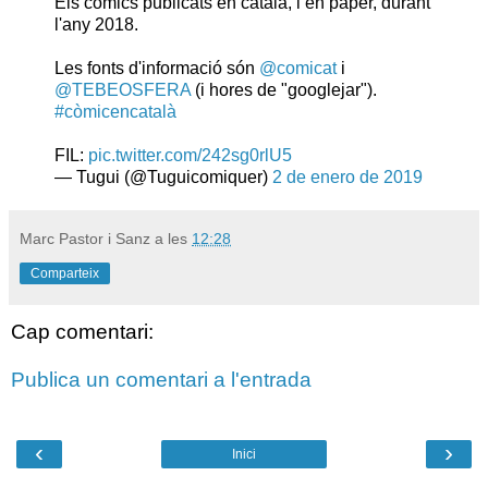
Els còmics publicats en català, i en paper, durant
l'any 2018.
Les fonts d'informació són
@comicat
i
@TEBEOSFERA
(i hores de "googlejar").
#còmicencatalà
FIL:
pic.twitter.com/242sg0rlU5
— Tugui (@Tuguicomiquer)
2 de enero de 2019
Marc Pastor i Sanz
a les
12:28
Comparteix
Cap comentari:
Publica un comentari a l'entrada
‹
›
Inici