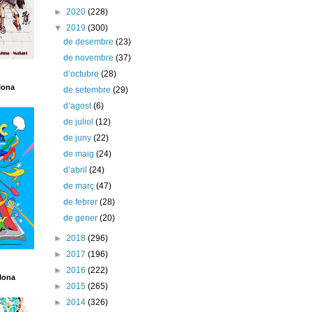
►
2020
(228)
▼
2019
(300)
de desembre
(23)
de novembre
(37)
d’octubre
(28)
lona
de setembre
(29)
d’agost
(6)
de juliol
(12)
de juny
(22)
de maig
(24)
d’abril
(24)
de març
(47)
de febrer
(28)
de gener
(20)
►
2018
(296)
►
2017
(196)
►
2016
(222)
lona
►
2015
(265)
►
2014
(326)