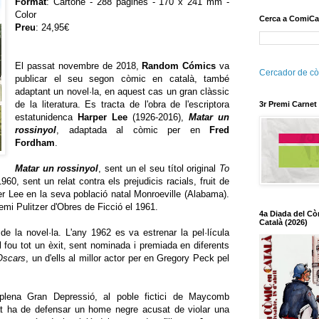
Format
: Cartoné - 288 pàgines - 170 x 241 mm -
Color
Cerca a ComiCa
Preu
: 24,95€
El passat novembre de 2018,
Random Cómics
va
Cercador de cò
publicar el seu segon còmic en català, també
adaptant un novel·la, en aquest cas un gran clàssic
de la literatura. Es tracta de l'obra de l'escriptora
3r Premi Carnet
estatunidenca
Harper Lee
(1926-2016),
Matar un
rossinyol
, adaptada al còmic per en
Fred
Fordham
.
Matar un rossinyol
, sent un el seu títol original
To
1960, sent un relat contra els prejudicis racials, fruit de
er Lee en la seva població natal Monroeville (Alabama).
emi Pulitzer d'Obres de Ficció el 1961.
4a Diada del Cò
Català (2026)
e la novel·la. L'any 1962 es va estrenar la pel·lícula
al fou tot un èxit, sent nominada i premiada en diferents
Oscars
, un d'ells al millor actor per en Gregory Peck pel
plena Gran Depressió, al poble fictici de Maycomb
at ha de defensar un home negre acusat de violar una