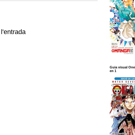
l'entrada
Guia visual One
en 1