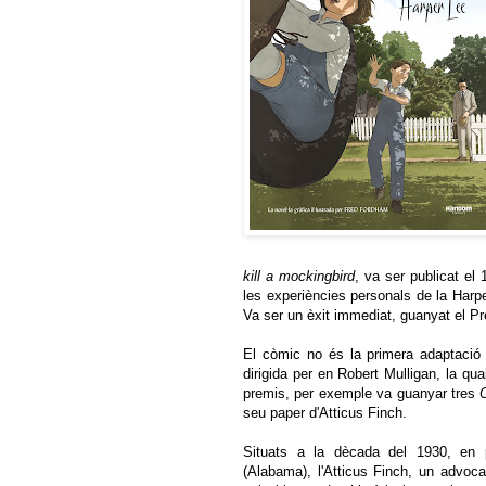
kill a mockingbird
, va ser publicat el 
les experiències personals de la Harp
Va ser un èxit immediat, guanyat el Pr
El còmic no és la primera adaptació d
dirigida per en Robert Mulligan, la qu
premis, per exemple va guanyar tres
seu paper d'Atticus Finch.
Situats a la dècada del 1930, en 
(Alabama), l'Atticus Finch, un advoc