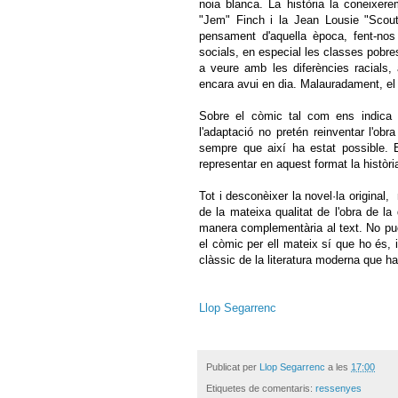
noia blanca. La història la coneixer
"Jem" Finch i la Jean Lousie "Scout"
pensament d'aquella època, fent-nos 
socials, en especial les classes pobres
a veure amb les diferències racials,
encara avui en dia. Malauradament, el 
Sobre el còmic tal com ens indica
l'adaptació no pretén reinventar l'obra
sempre que així ha estat possible. 
representar en aquest format la història
Tot i desconèixer la novel·la original
de la mateixa qualitat de l'obra de la
manera complementària al text. No puc 
el còmic per ell mateix sí que ho és, 
clàssic de la literatura moderna que ha 
Llop Segarrenc
Publicat per
Llop Segarrenc
a les
17:00
Etiquetes de comentaris:
ressenyes