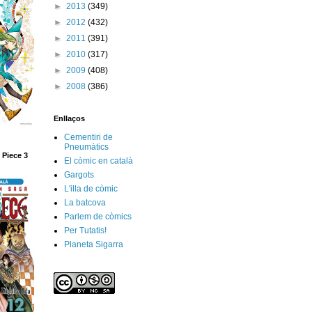
►
2013
(349)
►
2012
(432)
►
2011
(391)
►
2010
(317)
►
2009
(408)
►
2008
(386)
Enllaços
Cementiri de
Pneumàtics
 Piece 3
El còmic en català
Gargots
L'illa de còmic
La batcova
Parlem de còmics
Per Tutatis!
Planeta Sigarra