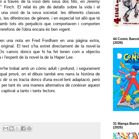
em a través de la visió dels seus dos fills, en Jeremy
 Finch. El relat és ple de detalls sobre la vida i el
una visió de la seva societat: les diferents classes
, les diferències de gènere, i en especial tot allò que té
 amb tots els perjudicis que comportaven i comporten
rerefons de l'obra encara és ben vigent.
44 Comic Barce
 en una nota en Fred Fordham en una pàgina extra,
(2026)
 original. El text s'ha extret directament de la novel·la
Els canvis doncs que hi ha fet tenen com a objectiu
 i l'esperit de la novel·la de la Haper Lee.
, m'he trobat amb un còmic adult i profund, i segurament
 qual prové, on el dibuix també ens narra la història de
dir si es tracta doncs d'una excel·lent adaptació, però
i per tant és una manera alternativa de conèixer aquest
captivat a tants i tants lectors.
31 Manga Barce
(2025)