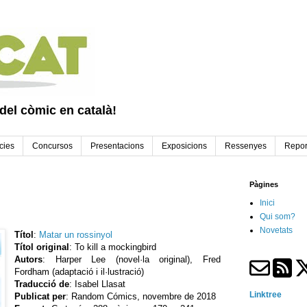
 del còmic en català!
cies
Concursos
Presentacions
Exposicions
Ressenyes
Repor
Pàgines
Inici
Qui som?
Novetats
Títol
:
Matar un rossinyol
Títol original
: To kill a mockingbird
Autors
: Harper Lee (novel·la original), Fred
Fordham (adaptació i il·lustració)
Traducció de
: Isabel Llasat
Linktree
Publicat per
: Random Cómics, novembre de 2018