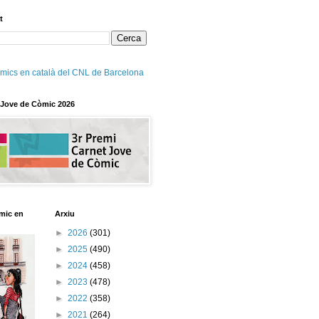
t
mics en català del CNL de Barcelona
 Jove de Còmic 2026
mic en
Arxiu
►
2026
(301)
►
2025
(490)
►
2024
(458)
►
2023
(478)
►
2022
(358)
►
2021
(264)