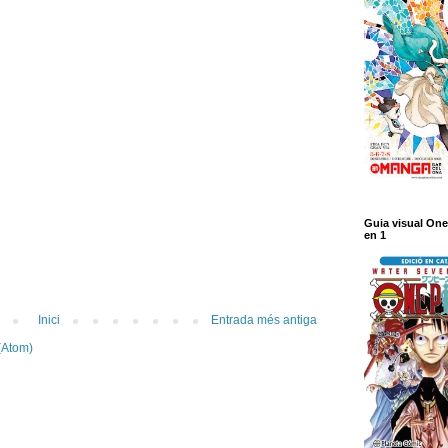
Guia visual One
en 1
Inici
Entrada més antiga
(Atom)