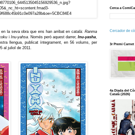
Cerca a ComiCa
Cercador de cò
 en la seva obra que ens han arribat en català:
Ranma
koku
i
Inu-yahsa
. Només però aquest darrer,
Inu-yasha
,
stra llengua, publicat íntegrament, en 56 volums, per
3r Premi Carnet
05 al juliol de 2011.
4a Diada del Cò
Català (2026)