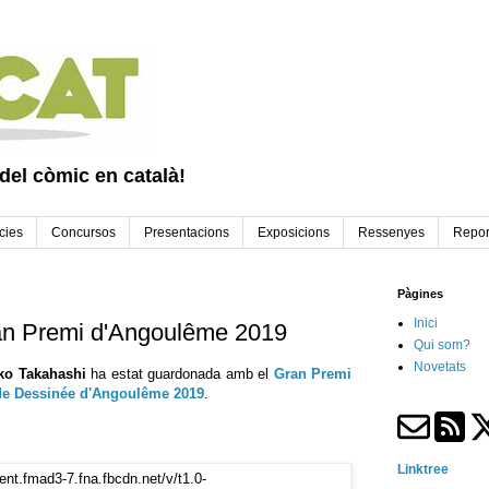
 del còmic en català!
cies
Concursos
Presentacions
Exposicions
Ressenyes
Repor
Pàgines
Inici
an Premi d'Angoulême 2019
Qui som?
Novetats
ko Takahashi
ha estat guardonada amb el
Gran Premi
ande Dessinée d'Angoulême 2019
.
Linktree