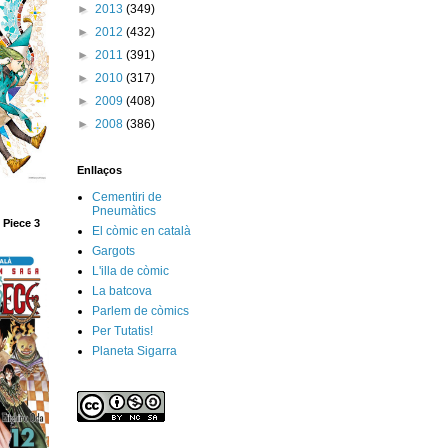
►
2013
(349)
►
2012
(432)
►
2011
(391)
►
2010
(317)
►
2009
(408)
►
2008
(386)
Enllaços
Cementiri de
Pneumàtics
 Piece 3
El còmic en català
Gargots
L'illa de còmic
La batcova
Parlem de còmics
Per Tutatis!
Planeta Sigarra