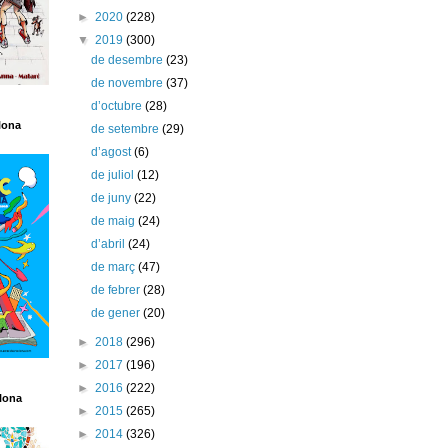
►
2020
(228)
▼
2019
(300)
de desembre
(23)
de novembre
(37)
d’octubre
(28)
lona
de setembre
(29)
d’agost
(6)
de juliol
(12)
de juny
(22)
de maig
(24)
d’abril
(24)
de març
(47)
de febrer
(28)
de gener
(20)
►
2018
(296)
►
2017
(196)
►
2016
(222)
lona
►
2015
(265)
►
2014
(326)