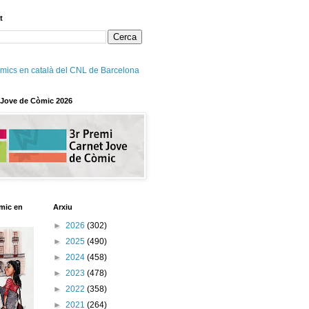
t
mics en català del CNL de Barcelona
 Jove de Còmic 2026
mic en
Arxiu
►
2026
(302)
►
2025
(490)
►
2024
(458)
►
2023
(478)
►
2022
(358)
►
2021
(264)