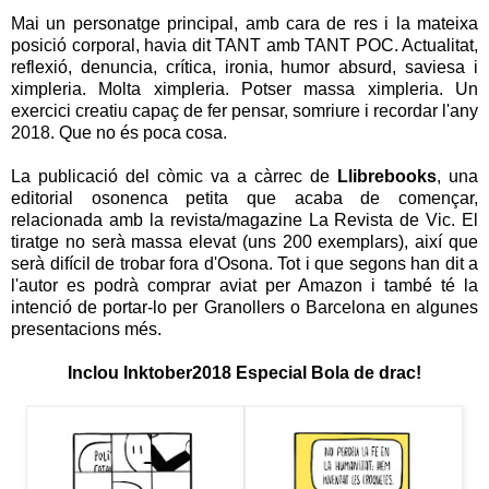
Mai un personatge principal, amb cara de res i la mateixa
posició corporal, havia dit TANT amb TANT POC. Actualitat,
reflexió, denuncia, crítica, ironia, humor absurd, saviesa i
ximpleria. Molta ximpleria. Potser massa ximpleria. Un
exercici creatiu capaç de fer pensar, somriure i recordar l'any
2018. Que no és poca cosa.
La publicació del còmic va a càrrec de
Llibrebooks
, una
editorial osonenca petita que acaba de començar,
relacionada amb la revista/magazine La Revista de Vic. El
tiratge no serà massa elevat (uns 200 exemplars), així que
serà difícil de trobar fora d'Osona. Tot i que segons han dit a
l'autor es podrà comprar aviat per Amazon i també té la
intenció de portar-lo per Granollers o Barcelona en algunes
presentacions més.
Inclou Inktober2018 Especial Bola de drac!