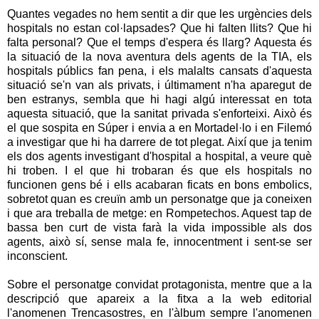
Quantes vegades no hem sentit a dir que les urgències dels
hospitals no estan col·lapsades? Que hi falten llits? Que hi
falta personal? Que el temps d'espera és llarg? Aquesta és
la situació de la nova aventura dels agents de la TIA, els
hospitals públics fan pena, i els malalts cansats d'aquesta
situació se'n van als privats, i últimament n'ha aparegut de
ben estranys, sembla que hi hagi algú interessat en tota
aquesta situació, que la sanitat privada s'enforteixi. Això és
el que sospita en Súper i envia a en Mortadel·lo i en Filemó
a investigar que hi ha darrere de tot plegat. Així que ja tenim
els dos agents investigant d'hospital a hospital, a veure què
hi troben. I el que hi trobaran és que els hospitals no
funcionen gens bé i ells acabaran ficats en bons embolics,
sobretot quan es creuïn amb un personatge que ja coneixen
i que ara treballa de metge: en Rompetechos. Aquest tap de
bassa ben curt de vista farà la vida impossible als dos
agents, això sí, sense mala fe, innocentment i sent-se ser
inconscient.
Sobre el personatge convidat protagonista, mentre que a la
descripció que apareix a la fitxa a la web editorial
l'anomenen Trencasostres, en l'àlbum sempre l'anomenen