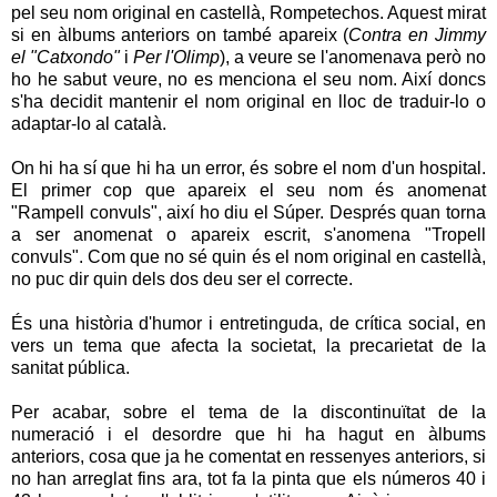
pel seu nom original en castellà, Rompetechos. Aquest mirat
si en àlbums anteriors on també apareix (
Contra en Jimmy
el "Catxondo"
i
Per l'Olimp
), a veure se l'anomenava però no
ho he sabut veure, no es menciona el seu nom. Així doncs
s'ha decidit mantenir el nom original en lloc de traduir-lo o
adaptar-lo al català.
On hi ha sí que hi ha un error, és sobre el nom d'un hospital.
El primer cop que apareix el seu nom és anomenat
"Rampell convuls", així ho diu el Súper. Després quan torna
a ser anomenat o apareix escrit, s'anomena "Tropell
convuls". Com que no sé quin és el nom original en castellà,
no puc dir quin dels dos deu ser el correcte.
És una història d'humor i entretinguda, de crítica social, en
vers un tema que afecta la societat, la precarietat de la
sanitat pública.
Per acabar, sobre el tema de la discontinuïtat de la
numeració i el desordre que hi ha hagut en àlbums
anteriors, cosa que ja he comentat en ressenyes anteriors, si
no han arreglat fins ara, tot fa la pinta que els números 40 i