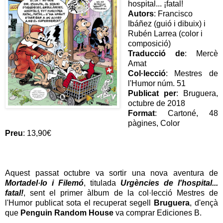
hospital... ¡fatal!
Autors
: Francisco
Ibáñez (guió i dibuix) i
Rubén Larrea (color i
composició)
Traducció de
: Mercè
Amat
Col·lecció
: Mestres de
l'Humor núm. 51
Publicat per
: Bruguera,
octubre de 2018
Format
: Cartoné, 48
pàgines, Color
Preu
: 13,90€
Aquest passat octubre va sortir una nova aventura de
Mortadel·lo i Filemó
, titulada
Urgències de l'hospital...
fatal!
, sent el primer àlbum de la col·lecció Mestres de
l'Humor publicat sota el recuperat segell
Bruguera
, d'ençà
que
Penguin Random House
va comprar Ediciones B.