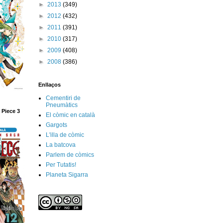
►
2013
(349)
►
2012
(432)
►
2011
(391)
►
2010
(317)
►
2009
(408)
►
2008
(386)
Enllaços
Cementiri de
Pneumàtics
 Piece 3
El còmic en català
Gargots
L'illa de còmic
La batcova
Parlem de còmics
Per Tutatis!
Planeta Sigarra