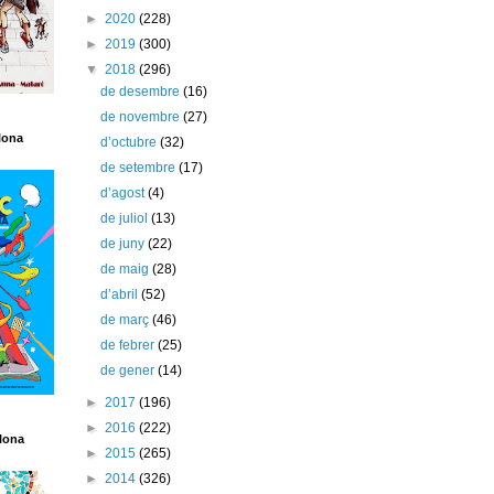
►
2020
(228)
►
2019
(300)
▼
2018
(296)
de desembre
(16)
de novembre
(27)
lona
d’octubre
(32)
de setembre
(17)
d’agost
(4)
de juliol
(13)
de juny
(22)
de maig
(28)
d’abril
(52)
de març
(46)
de febrer
(25)
de gener
(14)
►
2017
(196)
►
2016
(222)
lona
►
2015
(265)
►
2014
(326)