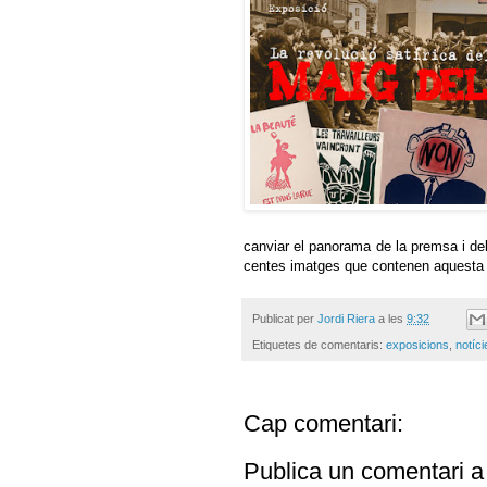
canviar el panorama de la premsa i de
centes imatges que contenen aquesta m
Publicat per
Jordi Riera
a les
9:32
Etiquetes de comentaris:
exposicions
,
notíci
Cap comentari:
Publica un comentari a 