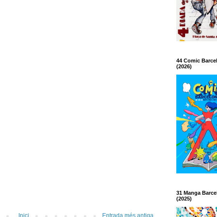
44 Comic Barce
(2026)
31 Manga Barce
(2025)
Inici
Entrada més antiga