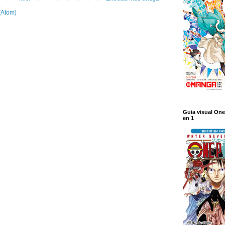
(Atom)
Guia visual One
en 1