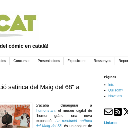
 del còmic en català!
cies
Concursos
Presentacions
Exposicions
Ressenyes
Repor
Pàgines
Inici
ió satírica del Maig del 68" a
Qui som?
Novetats
S'acaba d'inaugurar a
Humoristan
, el museu digital de
l'humor gràfic, una nova
exposició.
La revolució satírica
Linktree
del Maig del 68
, és un conjunt de