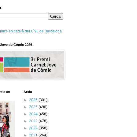
t
mics en català del CNL de Barcelona
 Jove de Còmic 2026
mic en
Arxiu
►
2026
(301)
►
2025
(490)
►
2024
(458)
►
2023
(478)
►
2022
(358)
►
2021
(264)