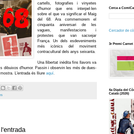
cartells, fotografies i vinyetes
Cerca a ComiCa
d'humor que ens interpel·len
sobre el que va significar el Maig
del 68. Ara commemorem el
cinquanta aniversari de les
vagues, manifestacions i
Cercador de cò
protestes que van sacsejar
França. Un dels esdeveniments
3r Premi Carnet
més icònics del moviment
contracultural dels anys seixanta.
Una llibertat inèdita fins llavors va
ls dibuixos d'humor. Passin i observin les més de dues-
ostra. L'entrada és lliure
aquí
.
4a Diada del Cò
Català (2026)
es
l'entrada