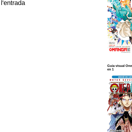
l'entrada
Guia visual One
en 1