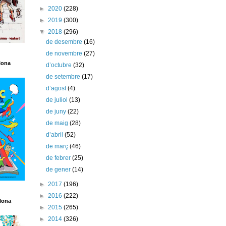
►
2020
(228)
►
2019
(300)
▼
2018
(296)
de desembre
(16)
de novembre
(27)
lona
d’octubre
(32)
de setembre
(17)
d’agost
(4)
de juliol
(13)
de juny
(22)
de maig
(28)
d’abril
(52)
de març
(46)
de febrer
(25)
de gener
(14)
►
2017
(196)
►
2016
(222)
lona
►
2015
(265)
►
2014
(326)