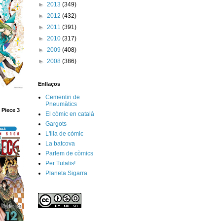
►
2013
(349)
►
2012
(432)
►
2011
(391)
►
2010
(317)
►
2009
(408)
►
2008
(386)
Enllaços
Cementiri de
Pneumàtics
 Piece 3
El còmic en català
Gargots
L'illa de còmic
La batcova
Parlem de còmics
Per Tutatis!
Planeta Sigarra