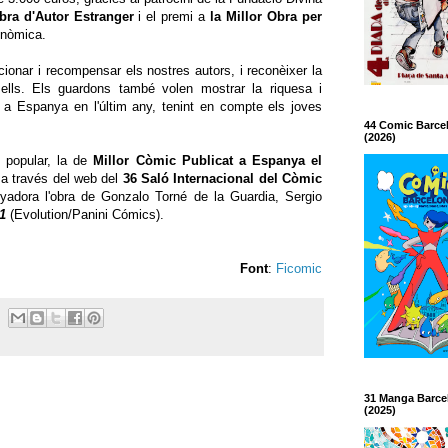
bra d'Autor Estranger
i el premi a
la Millor Obra per
onòmica.
ionar i recompensar els nostres autors, i reconèixer la
ells. Els guardons també volen mostrar la riquesa i
t a Espanya en l'últim any, tenint en compte els joves
44 Comic Barce
(2026)
ó popular, la de
Millor Còmic Publicat a Espanya el
 a través del web del
36 Saló Internacional del Còmic
nyadora l'obra de Gonzalo Torné de la Guardia, Sergio
1
(Evolution/Panini Cómics).
Font
:
Ficomic
31 Manga Barce
(2025)