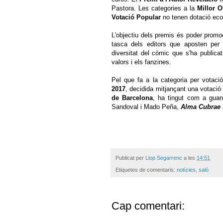
Pastora. Les categories a la
Millor O
Votació Popular
no tenen dotació ec
L'objectiu dels premis és poder promoc
tasca dels editors que aposten per 
diversitat del còmic que s'ha publica
valors i els fanzines.
Pel que fa a la categoria per votaci
2017
, decidida mitjançant una votació
de Barcelona
, ​​ha tingut com a gua
Sandoval i Mado Peña,
Alma Cubrae 
Publicat per
Llop Segarrenc
a les
14:51
Etiquetes de comentaris:
notícies
,
saló
Cap comentari: