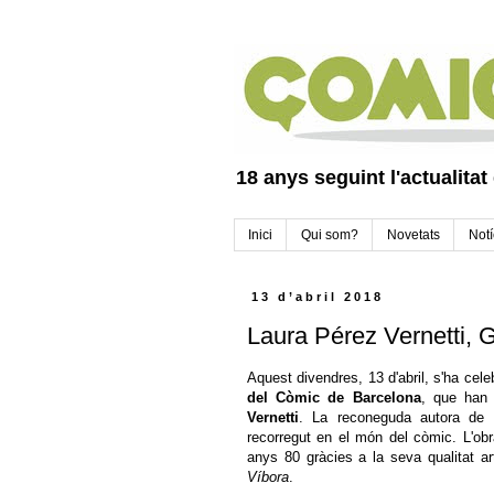
18 anys seguint l'actualitat
Inici
Qui som?
Novetats
Notí
13 d’abril 2018
Laura Pérez Vernetti, 
Aquest divendres, 13 d'abril, s'ha cele
del Còmic de Barcelona
, ​​que han
Vernetti
. La reconeguda autora de
recorregut en el món del còmic. L'ob
anys 80 gràcies a la seva qualitat ar
Víbora
.