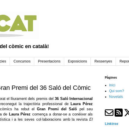
 del còmic en català!
cies
Concursos
Presentacions
Exposicions
Ressenyes
Repor
Pàgines
Inici
Gran Premi del 36 Saló del Còmic
Qui som?
Novetats
brat el lliurament dels premis del
36 Saló Internacional
 reconegut la trajectòria professional de
Laura Pérez
 còmics ha rebut el
Gran Premi del Saló
pel seu
ra de
Laura Pérez
comença a donar-se a conèixer als
tística i a les seves col·laboracions amb la revista
El
Linktree