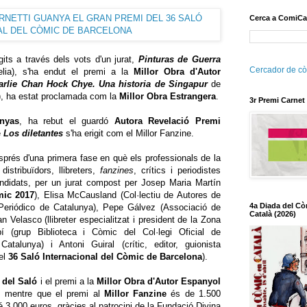
Cerca a ComiCa
gits a través dels vots d'un jurat,
Pinturas de Guerra
Cercador de cò
elia), s'ha endut el premi a la
Millor Obra d'Autor
arlie Chan
Hock Chye. Una historia de Singapur
de
, ha estat proclamada com la
Millor Obra Estrangera
.
3r Premi Carnet
nyas
, ha rebut el guardó
Autora Revelació Premi
e
Los diletantes
s'ha erigit com el Millor Fanzine.
sprés d'una primera fase en què els professionals de la
distribuïdors, llibreters,
fanzines
, crítics i periodistes
andidats, per un jurat compost per Josep Maria Martín
mic
2017
), Elisa McCausland (Col·lectiu de Autores de
4a Diada del Cò
 Periódico de Catalunya), Pepe Gálvez (Associació de
Català (2026)
n Velasco (llibreter especialitzat i president de la Zona
(grup Biblioteca i Còmic del Col·legi Oficial de
atalunya) i Antoni Guiral (crític, editor, guionista
del
36 Saló Internacional del Còmic de Barcelona
).
 del Saló
i el premi a la
Millor Obra d'Autor Espanyol
, mentre que el premi al
Millor Fanzine
és de 1.500
é 3.000 euros, gràcies al patrocini de la Fundació Divina