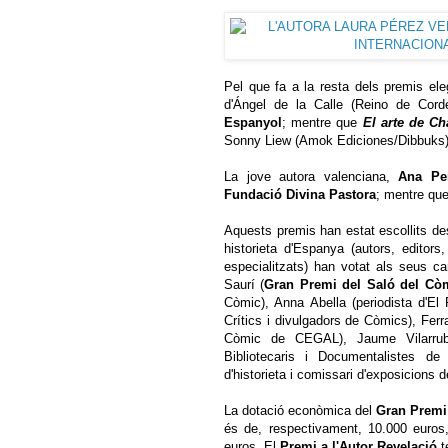
Pel que fa a la resta dels premis ele
d'Ángel de la Calle (Reino de Cord
Espanyol
; mentre que
El arte de Ch
Sonny Liew (Amok Ediciones/Dibbuks)
La jove autora valenciana,
Ana Pe
Fundació Divina Pastora
; mentre qu
Aquests premis han estat escollits de
historieta d'Espanya (autors, editors, 
especialitzats) han votat als seus c
Saurí (
Gran Premi del Saló del Cò
Còmic), Anna Abella (periodista d'El
Crítics i divulgadors de Còmics), Ferra
Còmic de CEGAL), Jaume Vilarrubí 
Bibliotecaris i Documentalistes de C
d'historieta i comissari d'exposicions 
La dotació econòmica del
Gran Premi
és de, respectivament, 10.000 euros
euros. El
Premi a l'Autor Revelació
t