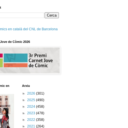
t
mics en català del CNL de Barcelona
 Jove de Còmic 2026
mic en
Arxiu
►
2026
(301)
►
2025
(490)
►
2024
(458)
►
2023
(478)
►
2022
(358)
►
2021
(264)