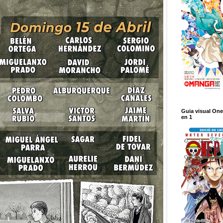
Guia visual One
en 1