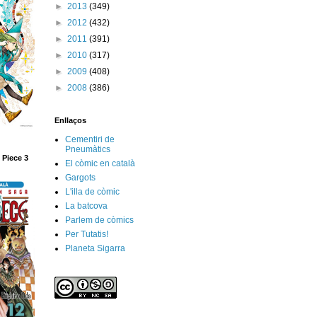
►
2013
(349)
►
2012
(432)
►
2011
(391)
►
2010
(317)
►
2009
(408)
►
2008
(386)
Enllaços
Cementiri de
Pneumàtics
 Piece 3
El còmic en català
Gargots
L'illa de còmic
La batcova
Parlem de còmics
Per Tutatis!
Planeta Sigarra