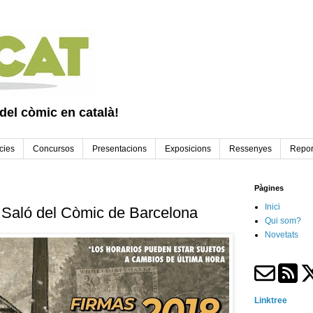
 del còmic en català!
cies
Concursos
Presentacions
Exposicions
Ressenyes
Repor
Pàgines
Inici
 Saló del Còmic de Barcelona
Qui som?
Novetats
Linktree