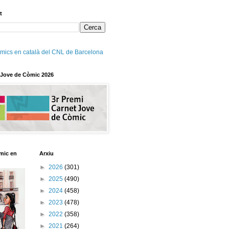
t
mics en català del CNL de Barcelona
 Jove de Còmic 2026
mic en
Arxiu
►
2026
(301)
►
2025
(490)
►
2024
(458)
►
2023
(478)
►
2022
(358)
►
2021
(264)