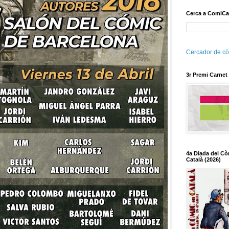
Cerca a ComiCa
Cercador de cò
3r Premi Carnet
4a Diada del Cò
Català (2026)