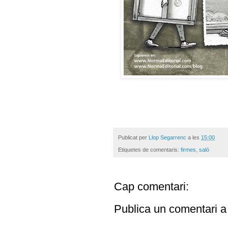
Publicat per
Llop Segarrenc
a les
15:00
Etiquetes de comentaris:
firmes
,
saló
Cap comentari:
Publica un comentari a 