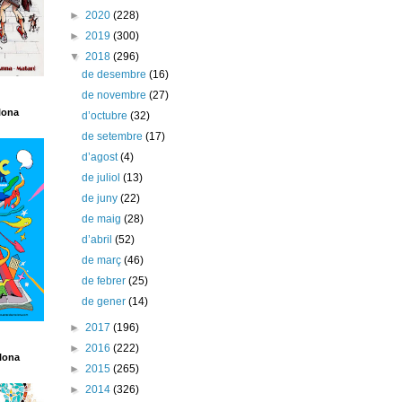
►
2020
(228)
►
2019
(300)
▼
2018
(296)
de desembre
(16)
de novembre
(27)
lona
d’octubre
(32)
de setembre
(17)
d’agost
(4)
de juliol
(13)
de juny
(22)
de maig
(28)
d’abril
(52)
de març
(46)
de febrer
(25)
de gener
(14)
►
2017
(196)
►
2016
(222)
lona
►
2015
(265)
►
2014
(326)