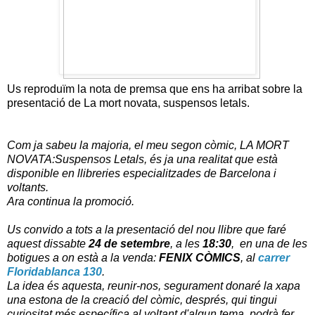
Us reproduïm la nota de premsa que ens ha arribat sobre la
presentació de La mort novata, suspensos letals.
Com ja sabeu la majoria, el meu segon còmic, LA MORT
NOVATA:Suspensos Letals, és ja una realitat que està
disponible en llibreries especialitzades de Barcelona i
voltants.
Ara continua la promoció.
Us convido a tots a la presentació del nou llibre que faré
aquest dissabte
24 de setembre
, a les
18:30
, en una de les
botigues a on està a la venda:
FENIX CÒMICS
, al
carrer
Floridablanca 130
.
La idea és aquesta, reunir-nos, segurament donaré la xapa
una estona de la creació del còmic, després, qui tingui
curiositat més específica al voltant d'algun tema, podrà fer