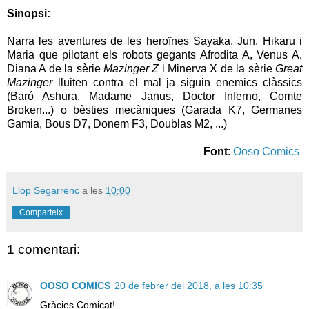
Sinopsi:
Narra les aventures de les heroïnes Sayaka, Jun, Hikaru i
Maria que pilotant els robots gegants Afrodita A, Venus A,
Diana A de la sèrie
Mazinger Z
i Minerva X de la sèrie
Great
Mazinger
lluiten contra el mal ja siguin enemics clàssics
(Baró Ashura, Madame Janus, Doctor Inferno, Comte
Broken...) o bèsties mecàniques (Garada K7, Germanes
Gamia, Bous D7, Donem F3, Doublas M2, ...)
Font
:
Ooso Comics
Llop Segarrenc
a les
10:00
Comparteix
1 comentari:
OOSO COMICS
20 de febrer del 2018, a les 10:35
Gràcies Comicat!