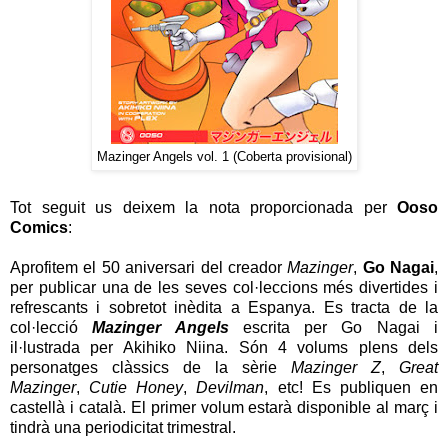
Mazinger Angels vol. 1 (Coberta provisional)
Tot seguit us deixem la nota proporcionada per
Ooso
Comics
:
Aprofitem el 50 aniversari del creador
Mazinger
,
Go Nagai
,
per publicar una de les seves col·leccions més divertides i
refrescants i sobretot inèdita a Espanya. Es tracta de la
col·lecció
Mazinger Angels
escrita per Go Nagai i
il·lustrada per Akihiko Niina. Són 4 volums plens dels
personatges clàssics de la sèrie
Mazinger Z
,
Great
Mazinger
,
Cutie Honey
,
Devilman
, etc! Es publiquen en
castellà i català. El primer volum estarà disponible al març i
tindrà una periodicitat trimestral.