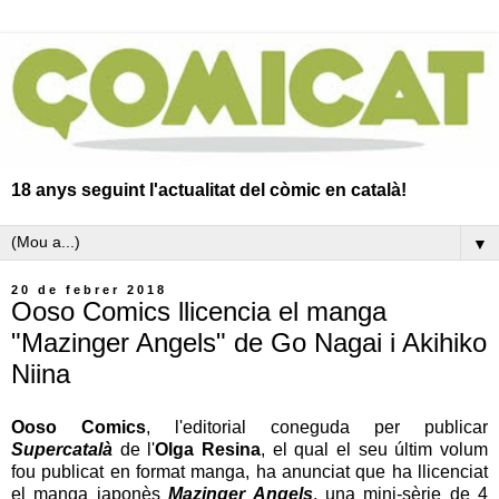
18 anys seguint l'actualitat del còmic en català!
▼
20 de febrer 2018
Ooso Comics llicencia el manga
"Mazinger Angels" de Go Nagai i Akihiko
Niina
Ooso Comics
, l'editorial coneguda per publicar
Supercatalà
de l'
Olga Resina
, el qual el seu últim volum
fou publicat en format manga, ha anunciat que ha llicenciat
el manga japonès
Mazinger Angels
, una mini-sèrie de 4