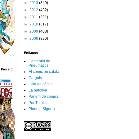
►
2013
(349)
►
2012
(432)
►
2011
(391)
►
2010
(317)
►
2009
(408)
►
2008
(386)
Enllaços
Cementiri de
Pneumàtics
 Piece 3
El còmic en català
Gargots
L'illa de còmic
La batcova
Parlem de còmics
Per Tutatis!
Planeta Sigarra