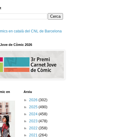
t
mics en català del CNL de Barcelona
 Jove de Còmic 2026
mic en
Arxiu
►
2026
(302)
►
2025
(490)
►
2024
(458)
►
2023
(478)
►
2022
(358)
►
2021
(264)