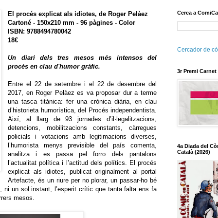
Cerca a ComiCa
El procés explicat als idiotes,
de Roger Pelàez
Cartoné - 150x210 mm - 96 pàgines - Color
ISBN: 9788494780042
18€
Cercador de cò
Un diari dels tres mesos més intensos del
procés en clau d'humor gràfic.
3r Premi Carnet
Entre el 22 de setembre i el 22 de desembre del
2017, en Roger Pelàez es va proposar dur a terme
una tasca titànica: fer una crònica diària, en clau
d’historieta humorística, del Procés independentista.
Així, al llarg de 93 jornades d’il·legalitzacions,
detencions, mobilitzacions constants, càrregues
policials i votacions amb legitimacions diverses,
l’humorista menys previsible del país comenta,
4a Diada del Cò
Català (2026)
analitza i es passa pel forro dels pantalons
l’actualitat política i l’actitud dels polítics. El procés
explicat als idiotes, publicat originalment al portal
Artefacte, és un riure per no plorar, un passar-ho bé
ni un sol instant, l’esperit crític que tanta falta ens fa
rrers mesos.