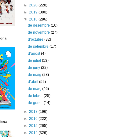
►
2020
(228)
►
2019
(300)
▼
2018
(296)
de desembre
(16)
de novembre
(27)
lona
d’octubre
(32)
de setembre
(17)
d’agost
(4)
de juliol
(13)
de juny
(22)
de maig
(28)
d’abril
(52)
de març
(46)
de febrer
(25)
de gener
(14)
►
2017
(196)
►
2016
(222)
lona
►
2015
(265)
►
2014
(326)