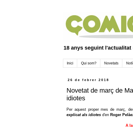
18 anys seguint l'actualitat
Inici
Qui som?
Novetats
Notí
26 de febrer 2018
Novetat de març de Mal
idiotes
Per aquest proper mes de març, des
explicat als idiotes
d'en
Roger Pelàe
A la