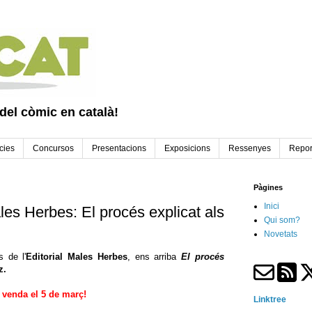
 del còmic en català!
cies
Concursos
Presentacions
Exposicions
Ressenyes
Repor
Pàgines
Inici
es Herbes: El procés explicat als
Qui som?
Novetats
 de l'
Editorial Males Herbes
, ens arriba
El procés
z.
 venda el 5 de març!
Linktree