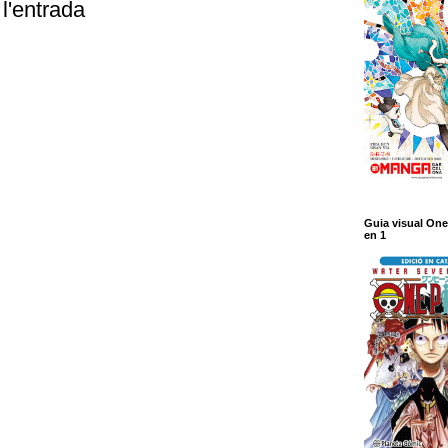
l'entrada
Guia visual One
en 1