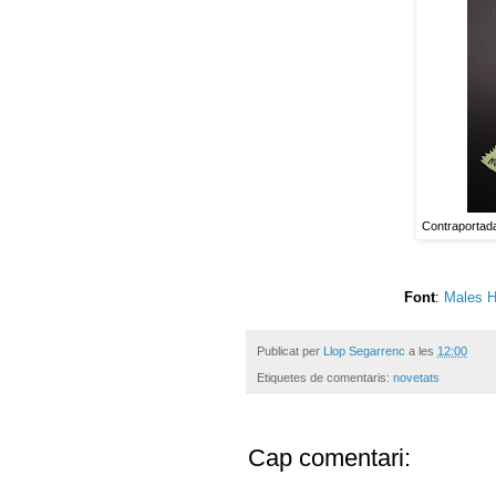
Contraportada 
Font
:
Males H
Publicat per
Llop Segarrenc
a les
12:00
Etiquetes de comentaris:
novetats
Cap comentari: