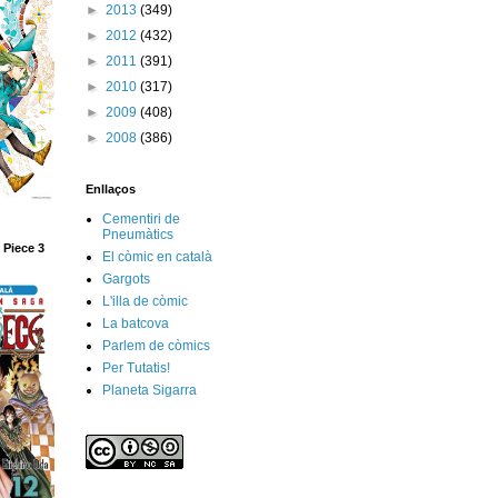
►
2013
(349)
►
2012
(432)
►
2011
(391)
►
2010
(317)
►
2009
(408)
►
2008
(386)
Enllaços
Cementiri de
Pneumàtics
 Piece 3
El còmic en català
Gargots
L'illa de còmic
La batcova
Parlem de còmics
Per Tutatis!
Planeta Sigarra