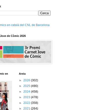
t
mics en català del CNL de Barcelona
 Jove de Còmic 2026
mic en
Arxiu
►
2026
(302)
►
2025
(490)
►
2024
(458)
►
2023
(478)
►
2022
(358)
►
2021
(264)