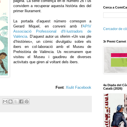
pàgina. La sèrie començà en el número 26 i us
convidem a recuperar aquesta història des del
Cerca a ComiCa
primer lliurament.
La portada d’aquest número correspon a
Gerard
Miquel, en conveni amb l'
APIV
Cercador de cò
Associació Professional d'Il·lustradors de
València
. D’aquest autor us oferim «Un vas ple
d’històries», un còmic divulgatiu sobre els
3r Premi Carnet
ibers en col·laboració amb el Museu de
Prehistòria de València. Us recomanem que
visiteu el Museu i gaudireu de diverses
activitats que giren al voltant dels ibers.
4a Diada del Cò
Font
:
Xiulit Facebook
Català (2026)