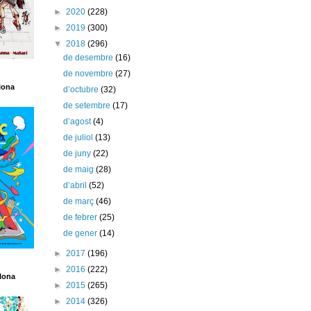
►
2020
(228)
►
2019
(300)
▼
2018
(296)
de desembre
(16)
de novembre
(27)
lona
d’octubre
(32)
de setembre
(17)
d’agost
(4)
de juliol
(13)
de juny
(22)
de maig
(28)
d’abril
(52)
de març
(46)
de febrer
(25)
de gener
(14)
►
2017
(196)
►
2016
(222)
lona
►
2015
(265)
►
2014
(326)