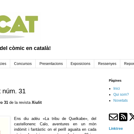
 del còmic en català!
cies
Concursos
Presentacions
Exposicions
Ressenyes
Repor
Pàgines
Inici
t núm. 31
Qui som?
Novetats
o 31
de la revista
Xiulit
Ens diu adéu «La tribu de Quelkabe», del
castellonenc Calo, aventures en un món
Linktree
indòmit i fantàstic on el perill aguaita en cada