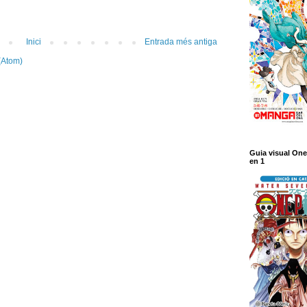
Inici
Entrada més antiga
(Atom)
Guia visual One
en 1