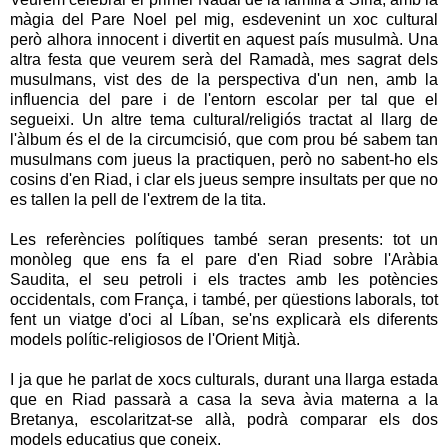
màgia del Pare Noel pel mig, esdevenint un xoc cultural
però alhora innocent i divertit en aquest país musulmà. Una
altra festa que veurem serà del Ramadà, mes sagrat dels
musulmans, vist des de la perspectiva d'un nen, amb la
influencia del pare i de l'entorn escolar per tal que el
segueixi. Un altre tema cultural/religiós tractat al llarg de
l'àlbum és el de la circumcisió, que com prou bé sabem tan
musulmans com jueus la practiquen, però no sabent-ho els
cosins d'en Riad, i clar els jueus sempre insultats per que no
es tallen la pell de l'extrem de la tita.
Les referències polítiques també seran presents: tot un
monòleg que ens fa el pare d'en Riad sobre l'Aràbia
Saudita, el seu petroli i els tractes amb les potències
occidentals, com França, i també, per qüestions laborals, tot
fent un viatge d'oci al Líban, se'ns explicarà els diferents
models polític-religiosos de l'Orient Mitjà.
I ja que he parlat de xocs culturals, durant una llarga estada
que en Riad passarà a casa la seva àvia materna a la
Bretanya, escolaritzat-se allà, podrà comparar els dos
models educatius que coneix.