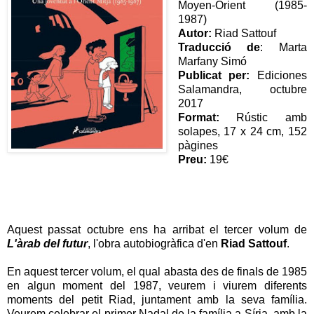
Moyen-Orient (1985-
1987)
Autor:
Riad Sattouf
Traducció de
: Marta
Marfany Simó
Publicat per:
Ediciones
Salamandra, octubre
2017
Format:
Rústic amb
solapes, 17 x 24 cm, 152
pàgines
Preu:
19€
Aquest passat octubre ens ha arribat el tercer volum de
L'àrab del futur
, l'obra autobiogràfica d'en
Riad Sattouf
.
En aquest tercer volum, el qual abasta des de finals de 1985
en algun moment del 1987, veurem i viurem diferents
moments del petit Riad, juntament amb la seva família.
Veurem celebrar el primer Nadal de la família a Síria, amb la