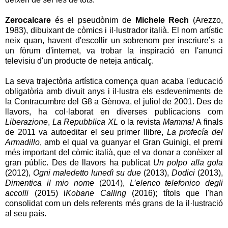
Zerocalcare
és el pseudònim de
Michele Rech
(Arezzo,
1983), dibuixant de còmics i il·lustrador italià. El nom artístic
neix quan, havent d'escollir un sobrenom per inscriure’s a
un fòrum d'internet, va trobar la inspiració en l'anunci
televisiu d'un producte de neteja anticalç.
La seva trajectòria artística comença quan acaba l'educació
obligatòria amb divuit anys i il·lustra els esdeveniments de
la Contracumbre del G8 a Gènova, el juliol de 2001. Des de
llavors, ha col·laborat en diverses publicacions com
Liberazione
,
La Re­pubblica XL
o la revista
Mamma!
A finals
de 2011 va autoeditar el seu primer llibre,
La profecía del
Armadillo
, amb el qual va guanyar el Gran Gui­nigi, el premi
més important del còmic italià, que el va donar a conèixer al
gran públic. Des de llavors ha publicat
Un polpo alla gola
(2012),
Ogni maledetto lunedì su due
(2013),
Dodici
(2013),
Dimentica il mio nome
(2014),
L’elenco telefonico degli
accolli
(2015) i
Kobane Calling
(2016); títols que l'han
consolidat com un dels referents més grans de la il·lustració
al seu país.