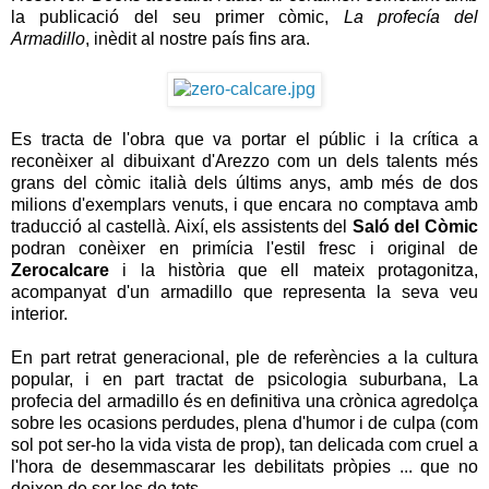
la publicació del seu primer còmic,
La profecía del
Armadillo
, inèdit al nostre país fins ara.
Es tracta de l'obra que va portar el públic i la crítica a
reconèixer al dibuixant d'Arezzo com un dels talents més
grans del còmic italià dels últims anys, amb més de dos
milions d'exemplars venuts, i que encara no comptava amb
traducció al castellà. Així, els assistents del
Saló del Còmic
podran conèixer en primícia l'estil fresc i original de
Zerocalcare
i la història que ell mateix protagonitza,
acompanyat d'un armadillo que representa la seva veu
interior.
En part retrat generacional, ple de referències a la cultura
popular, i en part tractat de psicologia suburbana, La
profecia del armadillo és en definitiva una crònica agredolça
sobre les ocasions perdudes, plena d'humor i de culpa (com
sol pot ser-ho la vida vista de prop), tan delicada com cruel a
l'hora de desemmascarar les debilitats pròpies ... que no
deixen de ser les de tots.