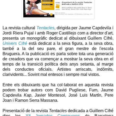
La revista cultural
Tentacles
, dirigida per Jaume Capdevila i
Jordi Riera Pujal i amb Roger Castillejo com a director d'art,
presenta un monogràfic dedicat al dibuixant Guillem
Cifré
.
Univers
Cifré
està dedicat a la seva figura, a la seva obra,
també a la del seu pare, el gran mestre de l'escola
Bruguera. A la publicació es parla sobre tota una generació
de creadors que va començar a mostrar la seva obra en el
temps de la transició política dels anys setanta, al marge
dels conductes oficials. Artistes arriscats, indòmits,
clarividents... Sovint mal entesos i sempre mal vistos.
Entre els dibuixants que ha col·laborat en aquesta revista
podem trobar autors com David
Pugliese
, Fum, Jaume
Capdevila
Kap
,
Javier
Montesol
, José Luis
Martín
, Pere
Joan i Ramon Serra Massana.
Presentació de la revista
Tentacles
dedicada a Guillem
Cifré
dins les
XII Jornades
Comiqueres
de Barcelona