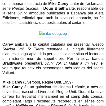
contemporani, es tracta de
Mike Carey
, autor de l'aclamada
sèrie
Riesgo Suicida
, i
Doug Braithwaite
, responsable de
la sèrie
Unity
; ambdues publicades a Espanya per Aleta
Ediciones, editorial que, amb la seva col·laboració, ha fet
possible l’assistència d’aquests autors al certamen.
Carey
arribarà a la capital catalana per presentar
Riesgo
Suicida Vol. 5: Tierra quemada
, el cinquè lliurament
d'aquesta saga aplaudida per la crítica que situa el lector en
un misteriós món de superherois. Per la seva banda,
Braithwaite
presentarà
Unity Vol. 1: Matar a un Rey
, el
volum que reuneix els personatges més icònics del segell
Valiant.
Mike Carey
(Liverpool, Regne Unit. 1959)
Mike Carey
és un guionista de cinema i còmic, a més de
novel·lista, nascut a Liverpool, Regne Unit. Durant la seva
carrera ha treballat intensament en el camp dels còmics,
completant llargs i reconeguts recorreguts en sèries com
Lucifer
,
Hellblazer
,
X-Men
o
Riesgo Suicida
. A més, la seva