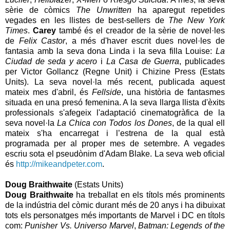
sèrie de còmics
The Unwritten
ha aparegut repetides
vegades en les llistes de best-sellers de
The New York
Times
.
Carey
també és el creador de la sèrie de novel·les
de
Felix Castor
, a més d'haver escrit dues novel·les de
fantasia amb la seva dona Linda i la seva filla Louise:
La
Ciudad de seda y acero
i
La Casa de Guerra
, publicades
per Victor Gollancz (Regne Unit) i Chizine Press (Estats
Units). La seva novel·la més recent, publicada aquest
mateix mes d'abril, és
Fellside
, una història de fantasmes
situada en una presó femenina. A la seva llarga llista d'èxits
professionals s'afegeix l'adaptació cinematogràfica de la
seva novel·la
La Chica con Todos los Dones
, de la qual ell
mateix s'ha encarregat i l’estrena de la qual està
programada per al proper mes de setembre. A vegades
escriu sota el pseudònim d'Adam Blake. La seva web oficial
és
http://mikeandpeter.com
.
Doug Braithwaite
(Estats Units)
Doug Braithwaite
ha treballat en els títols més prominents
de la indústria del còmic durant més de 20 anys i ha dibuixat
tots els personatges més importants de Marvel i DC en títols
com:
Punisher Vs.
Universo Marvel
,
Batman: Legends of the