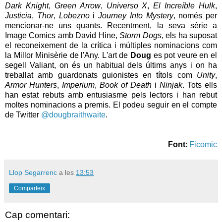
Dark Knight
,
Green Arrow
,
Universo X
,
El Increíble Hulk
,
Justicia
,
Thor
,
Lobezno
i
Journey Into Mystery
, només per
mencionar-ne uns quants. Recentment, la seva sèrie a
Image Comics amb David Hine,
Storm Dogs
, els ha suposat
el reconeixement de la crítica i múltiples nominacions com
la Millor Minisèrie de l'Any. L'art de
Doug
es pot veure en el
segell Valiant, on és un habitual dels últims anys i on ha
treballat amb guardonats guionistes en títols com
Unity
,
Armor Hunters
,
Imperium
,
Book of Death
i
Ninjak
. Tots ells
han estat rebuts amb entusiasme pels lectors i han rebut
moltes nominacions a premis. El podeu seguir en el compte
de Twitter
@dougbraithwaite
.
Font
:
Ficomic
Llop Segarrenc
a les
13:53
Comparteix
Cap comentari: