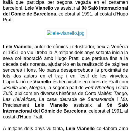
italià que participa per segona vegada en el certamen
barceloní.
Lele Vianello
va assistir al
9è Saló Internacional
del Còmic de Barcelona
, celebrat al 1991, al costat d'Hugo
Pratt.
Lele Vianello
, autor de còmics i il·lustrador, neix a Venècia
el 1951, on viu i treballa. A mitjans dels anys setanta inicia la
seva col·laboració amb Hugo Pratt, que perdura fins a la
dècada dels noranta, ajudant-lo en la realització de pàgines
senceres i fons. No passa desapercebuda la proximitat de
tots dos autors en el traç i en l'estil de les vinyetes.
L'aportació de
Vianello
és ben visible en obres de Pratt com
Jesuita Joe
,
Morgan
, la segona part de
Fort Wheeling
i
Cato
Zulú
; així com en diverses històries de Corto Maltés:
Tango,
Las Helvéticas, La casa daurada de Samarkanda
i
Mu
.
Precisament
Lele Vianello
assisteix al
9è Saló
Internacional del Còmic de Barcelona
, celebrat el 1991, al
costat d'Hugo Pratt.
A mitjans dels anys vuitanta,
Lele Vianello
col·labora amb