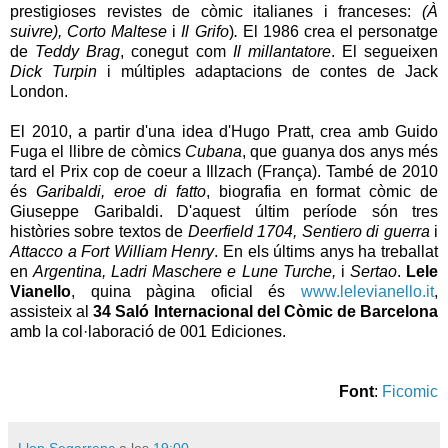
prestigioses revistes de còmic italianes i franceses:
(À
suivre), Corto Maltese
i
Il Grifo
)
.
El 1986 crea el personatge
de
Teddy Brag
, conegut com
Il millantatore
. El segueixen
Dick Turpin
i múltiples adaptacions de contes de Jack
London.
El 2010, a partir d'una idea d'Hugo Pratt, crea amb Guido
Fuga el llibre de còmics
Cubana
, que guanya dos anys més
tard el Prix cop de coeur a Illzach (França). També de 2010
és
Garibaldi, eroe di fatto
, biografia en format còmic de
Giuseppe Garibaldi. D'aquest últim període són tres
històries sobre textos de
Deerfield 1704,
Sentiero di guerra
i
Attacco a Fort William Henry
. En els últims anys ha treballat
en
Argentina, Ladri Maschere e Lune Turche,
i
Sertao
.
Lele
Vianello
, quina pàgina oficial és
www.lelevianello.it
,
assisteix al
34 Saló Internacional del Còmic de Barcelona
amb la col·laboració de 001 Ediciones.
Font
:
Ficomic
Llop Segarrenc
a les
19:00