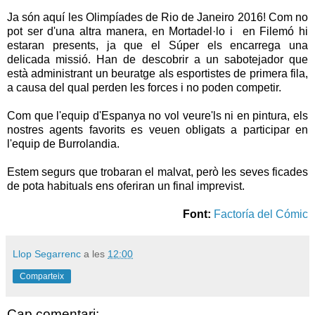
Ja són aquí les Olimpíades de Rio de Janeiro 2016! Com no
pot ser d'una altra manera, en Mortadel·lo i en Filemó hi
estaran presents, ja que el Súper els encarrega una
delicada missió. Han de descobrir a un sabotejador que
està administrant un beuratge als esportistes de primera fila,
a causa del qual perden les forces i no poden competir.
Com que l'equip d'Espanya no vol veure'ls ni en pintura, els
nostres agents favorits es veuen obligats a participar en
l'equip de Burrolandia.
Estem segurs que trobaran el malvat, però les seves ficades
de pota habituals ens oferiran un final imprevist.
Font:
Factoría del Cómic
Llop Segarrenc
a les
12:00
Comparteix
Cap comentari: