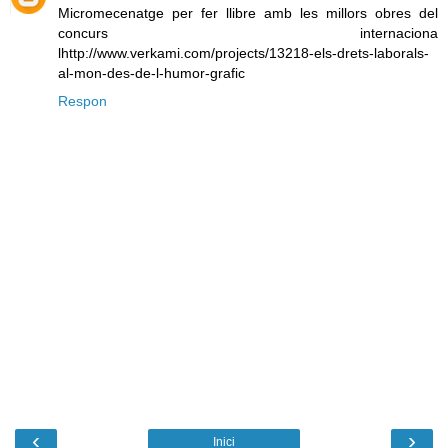
Micromecenatge per fer llibre amb les millors obres del
concurs internaciona
lhttp://www.verkami.com/projects/13218-els-drets-laborals-
al-mon-des-de-l-humor-grafic
Respon
‹
›
Inici