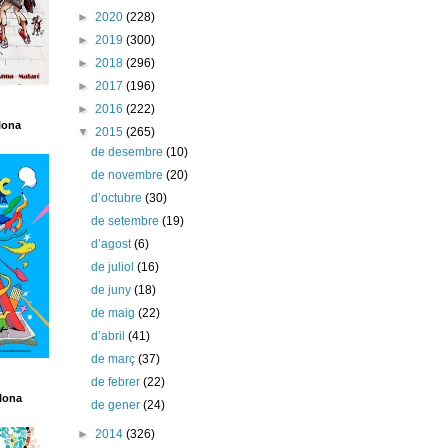
►
2020
(228)
►
2019
(300)
►
2018
(296)
►
2017
(196)
►
2016
(222)
lona
▼
2015
(265)
de desembre
(10)
de novembre
(20)
d’octubre
(30)
de setembre
(19)
d’agost
(6)
de juliol
(16)
de juny
(18)
de maig
(22)
d’abril
(41)
de març
(37)
de febrer
(22)
lona
de gener
(24)
►
2014
(326)