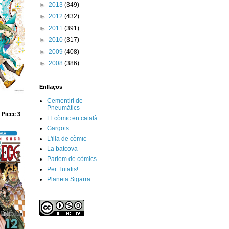
►
2013
(349)
►
2012
(432)
►
2011
(391)
►
2010
(317)
►
2009
(408)
►
2008
(386)
Enllaços
Cementiri de
Pneumàtics
 Piece 3
El còmic en català
Gargots
L'illa de còmic
La batcova
Parlem de còmics
Per Tutatis!
Planeta Sigarra