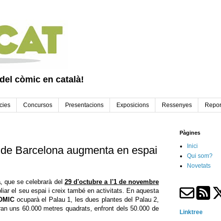
 del còmic en català!
cies
Concursos
Presentacions
Exposicions
Ressenyes
Repor
Pàgines
Inici
 de Barcelona augmenta en espai
Qui som?
Novetats
a
, ​​que se celebrarà del
29 d'octubre a l'1 de novembre
liar el seu espai i creix també en activitats. En aquesta
OMIC
ocuparà el Palau 1, les dues plantes del Palau 2,
aran uns 60.000 metres quadrats, enfront dels 50.000 de
Linktree