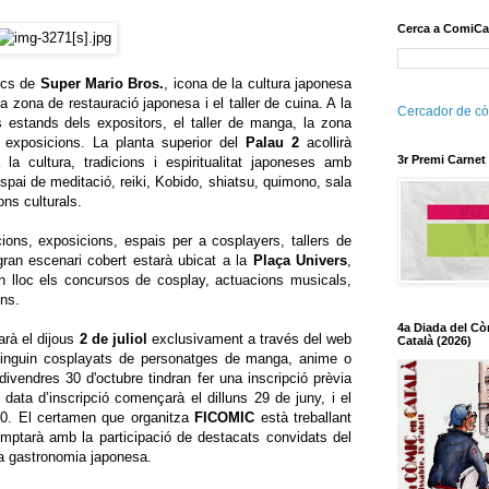
Cerca a ComiCa
jocs de
Super Mario Bros.
, icona de la cultura japonesa
a zona de restauració japonesa i el taller de cuina. A la
Cercador de cò
 estands dels expositors, el taller de manga, la zona
1 i exposicions. La planta superior del
Palau 2
acollirà
3r Premi Carnet
 la cultura, tradicions i espiritualitat japoneses amb
espai de meditació, reiki, Kobido, shiatsu, quimono, sala
ions culturals.
cions, exposicions, espais per a cosplayers, tallers de
 gran escenari cobert estarà ubicat a la
Plaça Univers
,
an lloc els concursos de cosplay, actuacions musicals,
ons.
4a Diada del Cò
arà el dijous
2 de juliol
exclusivament a través del web
Català (2026)
 vinguin cosplayats de personatges de manga, anime o
 divendres 30 d'octubre tindran fer una inscripció prèvia
data d’inscripció començarà el dilluns 29 de juny, i el
00. El certamen que organitza
FICOMIC
està treballant
omptarà amb la participació de destacats convidats del
la gastronomia japonesa.