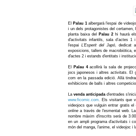
El
Palau 1
albergarà l'espai de video
i un dels protagonistes del certamen, l
planta baixa del
Palau 2
hi haurà els
d'activitats infantils, sala d’actes 
l'espai
L'Esperit del Japó
, dedicat a
exposicions, tallers de macrobiòtica, 
d'actes 2 i estands d'entitats i instituc
El
Palau 4
acollirà la sala de projec
jocs japonesos i altres activitats. El
com en la passada edició. Allà tindr
exhibicions de balls i altres competici
La
venda anticipada
d'entrades s'inici
www.ficomic.com
. Els visitants que
videojocs que vulguin entrar gratis el
online
a través de l'esmentat web. La 
nombre màxim d'inscrits serà de 3.0
en un ampli programa d'activitats i c
món del manga, l'anime, el videojoc i 