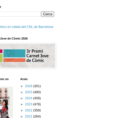
t
mics en català del CNL de Barcelona
 Jove de Còmic 2026
mic en
Arxiu
►
2026
(301)
►
2025
(490)
►
2024
(458)
►
2023
(478)
►
2022
(358)
►
2021
(264)