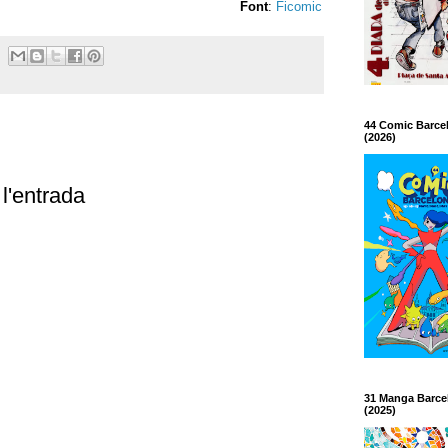
Font
:
Ficomic
44 Comic Barce
(2026)
l'entrada
31 Manga Barce
(2025)