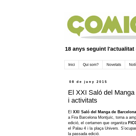
18 anys seguint l'actualitat
Inici
Qui som?
Novetats
Notí
08 de juny 2015
El XXI Saló del Manga
i activitats
El
XXI Saló del Manga de Barcelon
a Fira Barcelona Montjuïc, torna a amp
edició, el certamen que organitza
FIC
el Palau 4 i la plaça Univers. S’ocup
la passada edició.