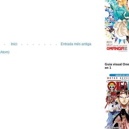
Inici
Entrada més antiga
(Atom)
Guia visual One
en 1