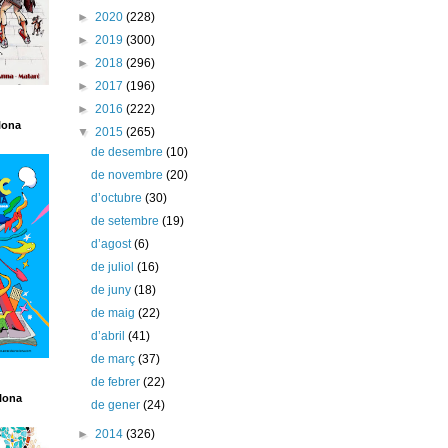
►
2020
(228)
►
2019
(300)
►
2018
(296)
►
2017
(196)
►
2016
(222)
lona
▼
2015
(265)
de desembre
(10)
de novembre
(20)
d’octubre
(30)
de setembre
(19)
d’agost
(6)
de juliol
(16)
de juny
(18)
de maig
(22)
d’abril
(41)
de març
(37)
de febrer
(22)
lona
de gener
(24)
►
2014
(326)