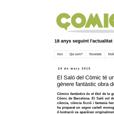
18 anys seguint l'actualitat
Inici
Qui som?
Novetats
Notí
24 de març 2015
El Saló del Còmic té u
gènere fantàstic obra 
Còmics fantàstics
és el títol de la 
Còmic de Barcelona
. El Saló vol d
ciència, ciència ficció i fantasia he
ha preparat un segon cartell monog
il·lustració va aparèixer originalm