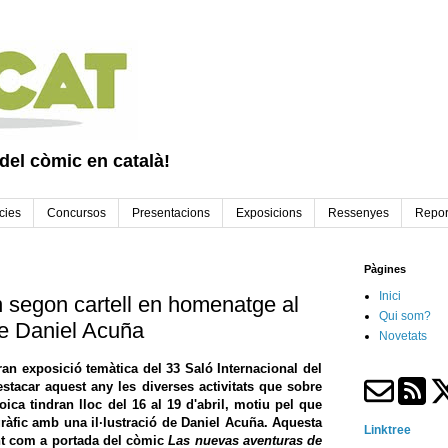
 del còmic en català!
cies
Concursos
Presentacions
Exposicions
Ressenyes
Repor
Pàgines
Inici
n segon cartell en homenatge al
Qui som?
de Daniel Acuña
Novetats
gran exposició temàtica del
33 Saló Internacional del
estacar aquest any les diverses activitats que sobre
roica tindran lloc del 16 al 19 d'abril, motiu pel que
ràfic amb una il·lustració de
Daniel Acuña
. Aquesta
Linktree
ent com a portada del còmic
Las nuevas aventuras de