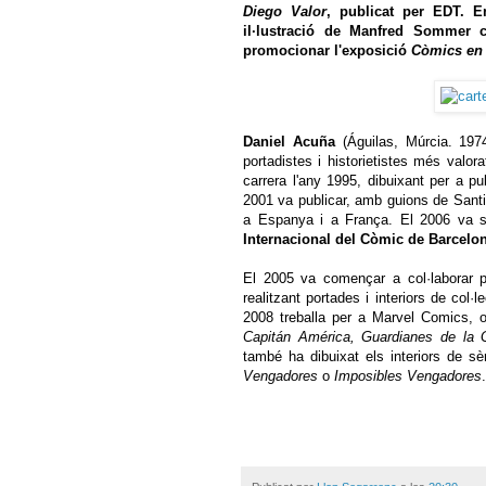
Diego Valor
, publicat per EDT. E
il·lustració de Manfred Sommer 
promocionar l'exposició
Còmics en
Daniel Acuña
(Águilas, Múrcia. 1974
portadistes i historietistes més val
carrera l'any 1995, dibuixant per a 
2001 va publicar, amb guions de Sant
a Espanya i a França. El 2006 va s
Internacional del Còmic de Barcelo
El 2005 va començar a col·laborar 
realitzant portades i interiors de col
2008 treballa per a Marvel Comics, o
Capitán América, Guardianes de la
també ha dibuixat els interiors de s
Vengadores
o
Imposibles Vengadores
.