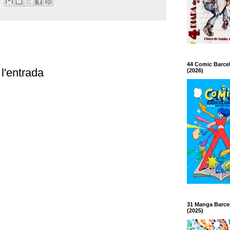
44 Comic Barce
l'entrada
(2026)
31 Manga Barce
(2025)