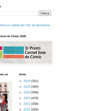
t
mics en català del CNL de Barcelona
 Jove de Còmic 2026
mic en
Arxiu
►
2026
(301)
►
2025
(490)
►
2024
(458)
►
2023
(478)
►
2022
(358)
►
2021
(264)