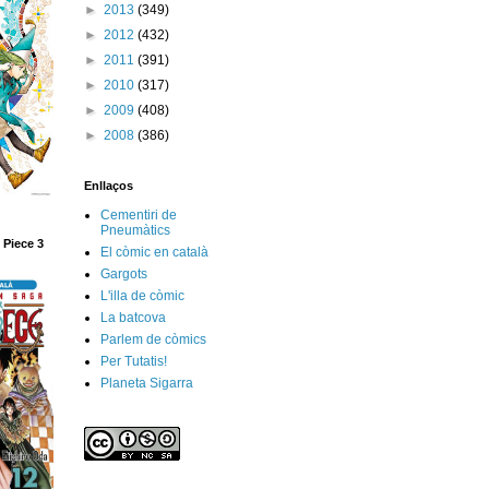
►
2013
(349)
►
2012
(432)
►
2011
(391)
►
2010
(317)
►
2009
(408)
►
2008
(386)
Enllaços
Cementiri de
Pneumàtics
 Piece 3
El còmic en català
Gargots
L'illa de còmic
La batcova
Parlem de còmics
Per Tutatis!
Planeta Sigarra