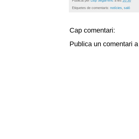
Publicat per
Llop Segarrenc
a les
20:30
Etiquetes de comentaris:
notícies
,
saló
Cap comentari:
Publica un comentari a 