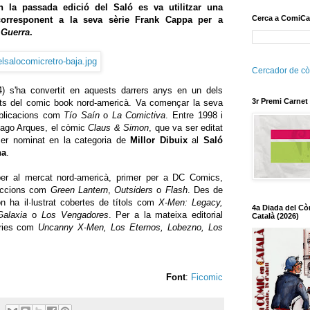
n la passada edició del Saló es va utilitzar una
Cerca a ComiCa
corresponent a la seva sèrie Frank Cappa per a
 Guerra
.
Cercador de cò
) s'ha convertit en aquests darrers anys en un dels
3r Premi Carnet
orats del comic book nord-americà. Va començar la seva
publicacions com
Tío Saín
o
La Comictiva
. Entre 1998 i
iago Arques, el còmic
Claus & Simon
, que va ser editat
er nominat en la categoria de
Millor Dibuix
al
Saló
na
.
per al mercat nord-americà, primer per a DC Comics,
·leccions com
Green Lantern
,
Outsiders
o
Flash
. Des de
n ha il·lustrat cobertes de títols com
X-Men: Legacy,
4a Diada del Cò
 Galaxia
o
Los Vengadores
. Per a la mateixa editorial
Català (2026)
èries com
Uncanny X-Men, Los Eternos, Lobezno, Los
Font
:
Ficomic