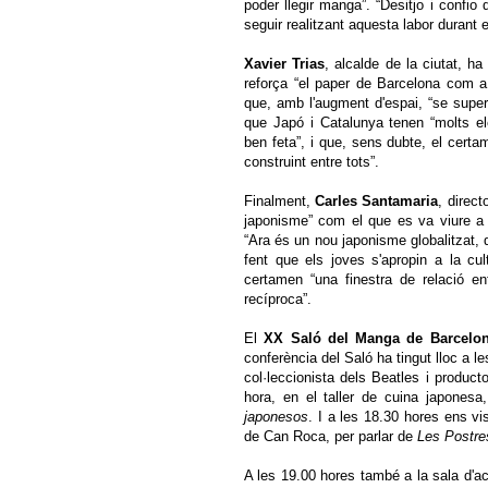
poder llegir manga”. “Desitjo i confio
seguir realitzant aquesta labor durant 
Xavier Trias
, alcalde de la ciutat, h
reforça “el paper de Barcelona com a ca
que, amb l'augment d'espai, “se super
que Japó i Catalunya tenen “molts el
ben feta”, i que, sens dubte, el certa
construint entre tots”.
Finalment,
Carles Santamaria
, direc
japonisme” com el que es va viure a 
“Ara és un nou japonisme globalitzat, 
fent que els joves s'apropin a la cul
certamen “una finestra de relació e
recíproca”.
El
XX Saló del Manga de Barcel
conferència del Saló ha tingut lloc a le
col·leccionista dels Beatles i product
hora, en el taller de cuina japonesa
japonesos
. I a les 18.30 hores ens vis
de Can Roca, per parlar de
Les Postre
A les 19.00 hores també a la sala d'ac