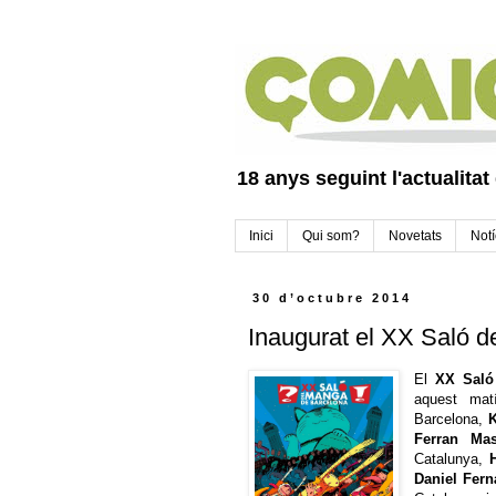
18 anys seguint l'actualitat
Inici
Qui som?
Novetats
Notí
30 d’octubre 2014
Inaugurat el XX Saló 
El
XX Saló
aquest ma
Barcelona,
Ferran Mas
Catalunya,
Daniel Fer