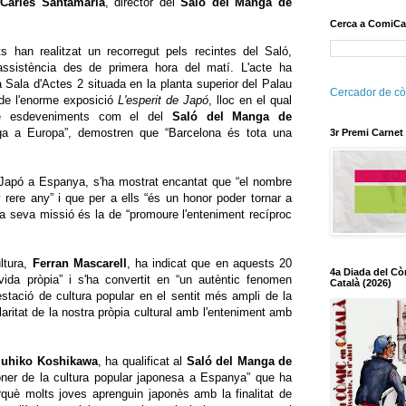
i
Carles Santamaria
, director del
Saló del Manga de
Cerca a ComiCa
ts han realitzat un recorregut pels recintes del Saló,
ssistència des de primera hora del matí. L'acte ha
la Sala d'Actes 2 situada en la planta superior del Palau
Cercador de cò
 de l'enorme exposició
L'esperit de Japó
, lloc en el qual
e esdeveniments com el del
Saló del Manga de
ga a Europa”, demostren que “Barcelona és tota una
3r Premi Carnet
 Japó a Espanya, s'ha mostrat encantat que “el nombre
y rere any” i que per a ells “és un honor poder tornar a
la seva missió és la de “promoure l'enteniment recíproc
ltura,
Ferran Mascarell
, ha indicat que en aquests 20
4a Diada del Cò
ida pròpia” i s'ha convertit en “un autèntic fenomen
Català (2026)
estació de cultura popular en el sentit més ampli de la
aritat de la nostra pròpia cultural amb l'enteniment amb
uhiko Koshikawa
, ha qualificat al
Saló del Manga de
er de la cultura popular japonesa a Espanya” que ha
erquè molts joves aprenguin japonès amb la finalitat de