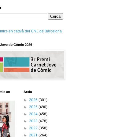
t
mics en català del CNL de Barcelona
 Jove de Còmic 2026
mic en
Arxiu
►
2026
(301)
►
2025
(490)
►
2024
(458)
►
2023
(478)
►
2022
(358)
►
2021
(264)