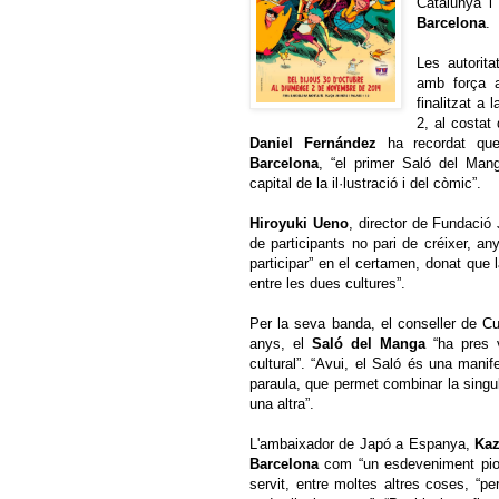
Catalunya 
Barcelona
.
Les autorita
amb força a
finalitzat a 
2, al costat
Daniel Fernández
ha recordat qu
Barcelona
, “el primer Saló del Man
capital de la il·lustració i del còmic”.
Hiroyuki Ueno
, director de Fundació
de participants no pari de créixer, an
participar” en el certamen, donat que 
entre les dues cultures”.
Per la seva banda, el conseller de Cu
anys, el
Saló del Manga
“ha pres v
cultural”. “Avui, el Saló és una manif
paraula, que permet combinar la singul
una altra”.
L'ambaixador de Japó a Espanya,
Kaz
Barcelona
com “un esdeveniment pion
servit, entre moltes altres coses, “p