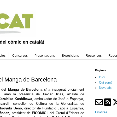
 del còmic en català!
cies
Concursos
Presentacions
Exposicions
Ressenyes
Repor
Pàgines
Inici
del Manga de Barcelona
Qui som?
Novetats
 del Manga de Barcelona
s'ha inaugurat oficialment
tí, amb la presència de
Xavier Trias
, alcalde de
Kazuhiko Koshikawa
, ambaixador de Japó a Espanya,
carell
, conseller de Cultura de la Generalitat de
Hiroyuki Ueno
, director de Fundació Japó a Espanya,
Linktree
nández
, president de
FICOMIC
i del Gremi d'Editors de