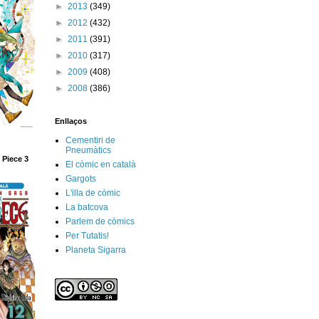
►
2013
(349)
►
2012
(432)
►
2011
(391)
►
2010
(317)
►
2009
(408)
►
2008
(386)
Enllaços
Cementiri de
Pneumàtics
 Piece 3
El còmic en català
Gargots
L'illa de còmic
La batcova
Parlem de còmics
Per Tutatis!
Planeta Sigarra