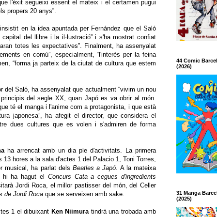
 que l'èxit segueixi essent el mateix i el certamen pugui
els propers 20 anys”.
a insistit en la idea apuntada per Fernández que el Saló
pital del llibre i la il·lustració” i s'ha mostrat confiat
aran totes les expectatives”. Finalment, ha assenyalat
ements en comú”, especialment, “l'interès per la feina
44 Comic Barce
men, “forma ja parteix de la ciutat de cultura que estem
(2026)
tor del Saló, ha assenyalat que actualment “vivim un nou
principis del segle XX, quan Japó es va obrir al món.
que té el manga i l'anime com a protagonista, i que està
tura japonesa”, ha afegit el director, que considera el
ntre dues cultures que es volen i s'admiren de forma
ona
ha arrencat amb un dia ple d'activitats. La primera
s 13 hores a la sala d'actes 1 del Palacio 1, Toni Torres,
or musical, ha parlat dels
Beatles a Japó
. A la mateixa
, hi ha hagut el
Concurs Cata a cegues d'ingredients
itarà Jordi Roca, el millor pastisser del món, del Celler
31 Manga Barce
s de Jordi Roca
que se serveixen amb sake.
(2025)
tes 1 el dibuixant
Ken Niimura
tindrà una trobada amb