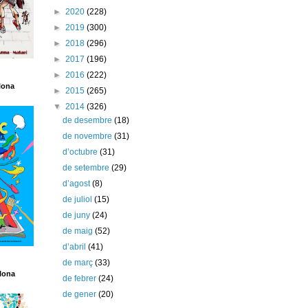
►
2020
(228)
►
2019
(300)
►
2018
(296)
►
2017
(196)
►
2016
(222)
lona
►
2015
(265)
▼
2014
(326)
de desembre
(18)
de novembre
(31)
d’octubre
(31)
de setembre
(29)
d’agost
(8)
de juliol
(15)
de juny
(24)
de maig
(52)
d’abril
(41)
de març
(33)
lona
de febrer
(24)
de gener
(20)