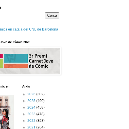
t
mics en català del CNL de Barcelona
 Jove de Còmic 2026
mic en
Arxiu
►
2026
(302)
►
2025
(490)
►
2024
(458)
►
2023
(478)
►
2022
(358)
►
2021
(264)