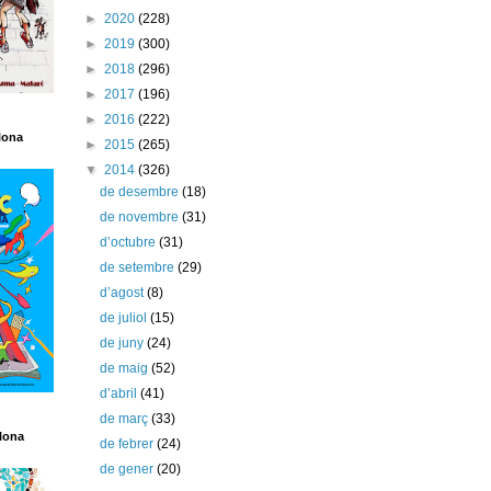
►
2020
(228)
►
2019
(300)
►
2018
(296)
►
2017
(196)
►
2016
(222)
lona
►
2015
(265)
▼
2014
(326)
de desembre
(18)
de novembre
(31)
d’octubre
(31)
de setembre
(29)
d’agost
(8)
de juliol
(15)
de juny
(24)
de maig
(52)
d’abril
(41)
de març
(33)
lona
de febrer
(24)
de gener
(20)