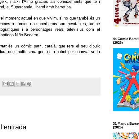
eix, i així l'Almo gràcies als coneixements que té i
i, el Supercatalà, l'heroi amb barretina.
x el moment actual en que vivim, si no que també és un
ències a còmics i a superherois són inevitables, també
ogràfiques i a personatges reals televisius com el
Santiago Niño Becerra.
44 Comic Barce
(2026)
gnat
és un còmic patri, català, que rere el seu dibuix
a dura que moltíssima gent està patint per guanyar-se la
31 Manga Barce
l'entrada
(2025)