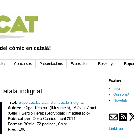
 del còmic en català!
cies
Concursos
Presentacions
Exposicions
Ressenyes
Repor
Pàgines
Inici
 català indignat
Qui som?
Novetats
Títol:
Supercatalà. Diari d'un català indignat
Autors:
Olga Resina (Il·lustració), Alèxia Amat
(Guió) i Sergio Pérez (Storyboard i maquetació)
Publicat per:
Ooso Còmics, abril 2014.
Format:
Rústic, 72 pàgines, Color
Linktree
Preu:
10€