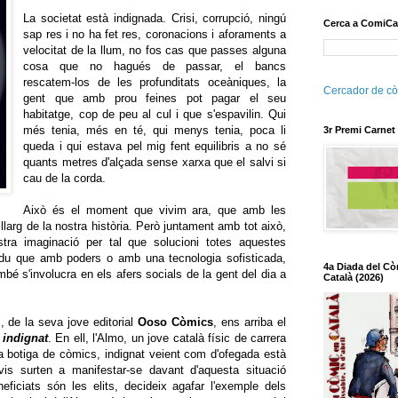
La societat està indignada. Crisi, corrupció, ningú
Cerca a ComiCa
sap res i no ha fet res, coronacions i aforaments a
velocitat de la llum, no fos cas que passes alguna
cosa que no hagués de passar, el bancs
rescatem-los de les profunditats oceàniques, la
Cercador de cò
gent que amb prou feines pot pagar el seu
habitatge, cop de peu al cul i que s'espavilin. Qui
més tenia, més en té, qui menys tenia, poca li
3r Premi Carnet
queda i qui estava pel mig fent equilibris a no sé
quants metres d'alçada sense xarxa que el salvi si
cau de la corda.
Això és el moment que vivim ara, que amb les
larg de la nostra història. Però juntament amb tot això,
tra imaginació per tal que solucioni totes aquestes
ividu que amb poders o amb una tecnologia sofisticada,
4a Diada del Cò
mbé s'involucra en els afers socials de la gent del dia a
Català (2026)
, de la seva jove editorial
Ooso Còmics
, ens arriba el
 indignat
. En ell, l'Almo, un jove català físic de carrera
va botiga de còmics, indignat veient com d'ofegada està
vis surten a manifestar-se davant d'aquesta situació
eficiats són les elits, decideix agafar l'exemple dels