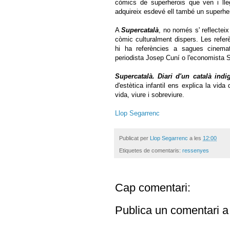
còmics de superherois que ven i lleg
adquireix esdevé ell també un superhero
A
Supercatalà
, no només s' reflectei
còmic culturalment dispers. Les refer
hi ha referències a sagues cinemat
periodista Josep Cuní o l'economista 
Supercatalà. Diari d'un català indi
d'estètica infantil ens explica la vid
vida, viure i sobreviure.
Llop Segarrenc
Publicat per
Llop Segarrenc
a les
12:00
Etiquetes de comentaris:
ressenyes
Cap comentari:
Publica un comentari a 