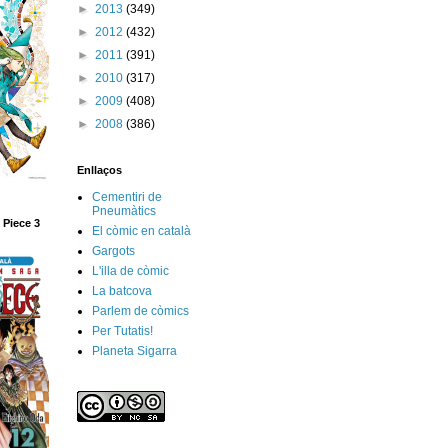
►
2013
(349)
►
2012
(432)
►
2011
(391)
►
2010
(317)
►
2009
(408)
►
2008
(386)
Enllaços
Cementiri de
Pneumàtics
 Piece 3
El còmic en català
Gargots
L'illa de còmic
La batcova
Parlem de còmics
Per Tutatis!
Planeta Sigarra