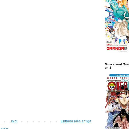
Guia visual One
en 1
Inici
Entrada més antiga