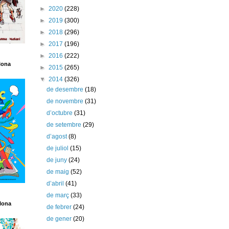
►
2020
(228)
►
2019
(300)
►
2018
(296)
►
2017
(196)
►
2016
(222)
lona
►
2015
(265)
▼
2014
(326)
de desembre
(18)
de novembre
(31)
d’octubre
(31)
de setembre
(29)
d’agost
(8)
de juliol
(15)
de juny
(24)
de maig
(52)
d’abril
(41)
de març
(33)
lona
de febrer
(24)
de gener
(20)