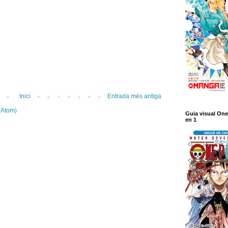
Inici
Entrada més antiga
(Atom)
Guia visual One
en 1