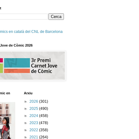
t
mics en català del CNL de Barcelona
 Jove de Còmic 2026
mic en
Arxiu
►
2026
(301)
►
2025
(490)
►
2024
(458)
►
2023
(478)
►
2022
(358)
►
2021
(264)