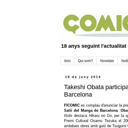
18 anys seguint l'actualitat
Inici
Qui som?
Novetats
Notí
18 de juny 2014
Takeshi Obata particip
Barcelona
FICOMIC
es complau d'anunciar la pre
Saló del Manga de Barcelona
.
Oba
títols destaca
Hikaru no Go
, per la 
Premi Cultural Osamu Tezuka el 2
ambdues obres amb guió de Tsugumi O