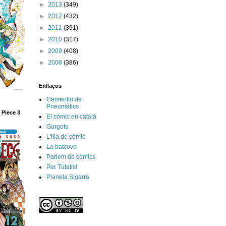
►
2013
(349)
►
2012
(432)
►
2011
(391)
►
2010
(317)
►
2009
(408)
►
2008
(386)
Enllaços
Cementiri de
Pneumàtics
 Piece 3
El còmic en català
Gargots
L'illa de còmic
La batcova
Parlem de còmics
Per Tutatis!
Planeta Sigarra