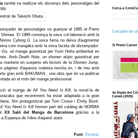
ta
també va realitzar els dissenys dels personatges del
Cerca a ComiCa
Wii.
ssenyador de personatges va guanyar el 1985 el Premi
Cercador de cò
 Shinwa
. El 1989 comença la seva col·laboració amb la
Nonno Cyborg G
. La seva fama no deixa d'augmentar
3r Premi Carnet
feina com mangaka amb la seva faceta de dissenyador:
o Go
, un manga guionitzat per Yumi Hotta ambientat en
ponès. Amb
Death Note
, un shonen atípic guionitzat per
a mantenir en suspens els lectors de la
Shonen Jump
,
s pàgines d'aquesta mateixa revista on, i de nou amb
porta gran amb BAKUMAN., una obra que és va publicar
ntada en el món del manga professional.
tació al manga de
All You Need Is Kill
, la novel·la de
4a Diada del Cò
akurazaka que recentment ha estat adaptada a la gran
Català (2026)
añana
, film protagonitzat per Tom Cruise i Emily Blunt.
ll You Need Is Kill
formen part del catàleg de NORMA
al
XX Saló del Manga de Barcelona
gràcies a la
r a Espanya de l'obra d'aquest autor.
Font
:
Ficomic