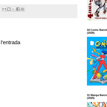
44 Comic Barce
(2026)
l'entrada
31 Manga Barce
(2025)