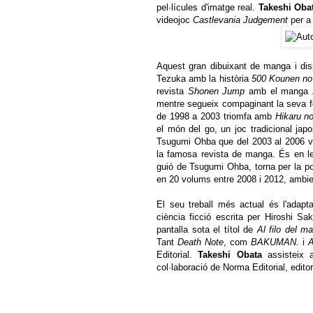
pel·lícules d'imatge real.
Takeshi Oba
videojoc
Castlevania Judgement
per a 
Aquest gran dibuixant de manga i di
Tezuka amb la història
500 Kounen no
revista
Shonen Jump
amb el manga
mentre segueix compaginant la seva 
de 1998 a 2003 triomfa amb
Hikaru n
el món del go, un joc tradicional ja
Tsugumi Ohba que del 2003 al 2006 v
la famosa revista de manga. És en le
guió de Tsugumi Ohba, torna per la 
en 20 volums entre 2008 i 2012, ambie
El seu treball més actual és l'adap
ciència ficció escrita per Hiroshi S
pantalla sota el títol de
Al filo del m
Tant
Death Note
, com
BAKUMAN.
i
A
Editorial.
Takeshi Obata
assisteix 
col·laboració de Norma Editorial, edito