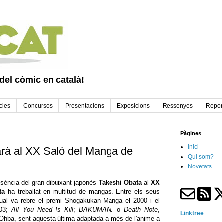
 del còmic en català!
cies
Concursos
Presentacions
Exposicions
Ressenyes
Repor
Pàgines
Inici
arà al XX Saló del Manga de
Qui som?
Novetats
sència del gran dibuixant japonès
Takeshi Obata
al
XX
ta
ha treballat en multitud de mangas. Entre els seus
qual va rebre el premi Shogakukan Manga el 2000 i el
003;
All You Need Is Kill
;
BAKUMAN.
o
Death Note
,
Linktree
hba, sent aquesta última adaptada a més de l'anime a