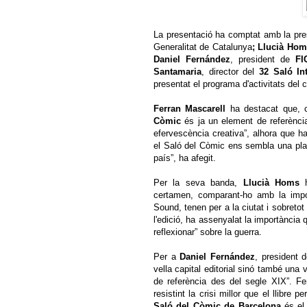
La presentació ha comptat amb la pr
Generalitat de Catalunya
; Llucià Ho
Daniel Fernández
, president de
FI
Santamaria
, director del
32 Saló In
presentat el programa d'activitats del 
Ferran Mascarell
ha destacat que, c
Còmic
és ja un element de referència 
efervescència creativa”, alhora que ha 
el Saló del Còmic ens sembla una plat
país”, ha afegit.
Per la seva banda,
Llucià Homs
h
certamen, comparant-ho amb la impo
Sound, tenen per a la ciutat i sobretot
l'edició, ha assenyalat la importància
reflexionar” sobre la guerra.
Per a
Daniel Fernández
, president 
vella capital editorial sinó també una ve
de referència des del segle XIX”. F
resistint la crisi millor que el llibr
Saló del Còmic de Barcelona
és el 