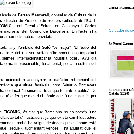
Cerca a ComiCa
esència de
Ferran Mascarell
, conseller de Cultura de la
ms
, director de Promoció de Sectors Culturals de l'ICUB;
COMIC
i del Gremi d’Editors de Catalunya i
Carles
Cercador de cò
ternacional del Còmic de Barcelona
. En l'acte s'ha
certamen i els autors convidats.
3r Premi Carnet
ada any, l'ambició del
Saló
“és major”. “El
Saló del
a la ciutat i al seu voltant s'ha produït una important
permès “internacionalitzar la indústria local”. “Avui dia
aforma imprescindible, fonamental, per a la cultura del
a coincidit a assenyalar el caràcter referencial del
rtància que altres festivals, com Sónar o Primavera
4a Diada del Cò
 ha destacat “la sincronia total que té amb el públic”. De
Català (2026)
 que té el fet que mostri el còmic com “una eina més per
de
FICOMIC
, és clar que Barcelona no és només “una
lla capital d'il·lustradors, ja que existeixen il·lustradors
ernández també ha volgut destacar que el còmic està
e perquè “segueix augmentant vendes” i ha apuntat que “el
més ambiciós d'Europa per la seva força i varietat en