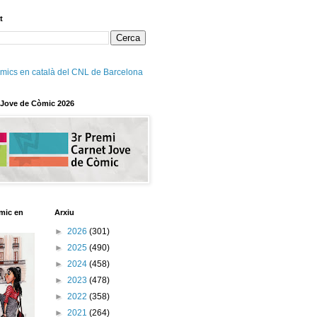
t
mics en català del CNL de Barcelona
 Jove de Còmic 2026
mic en
Arxiu
►
2026
(301)
►
2025
(490)
►
2024
(458)
►
2023
(478)
►
2022
(358)
►
2021
(264)