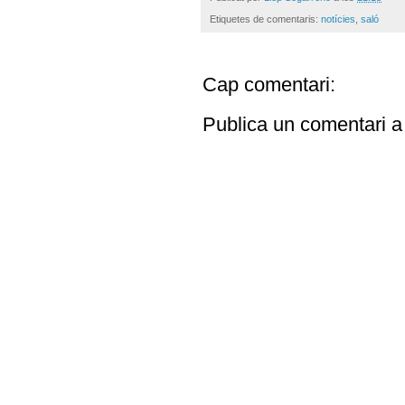
Etiquetes de comentaris:
notícies
,
saló
Cap comentari:
Publica un comentari a 