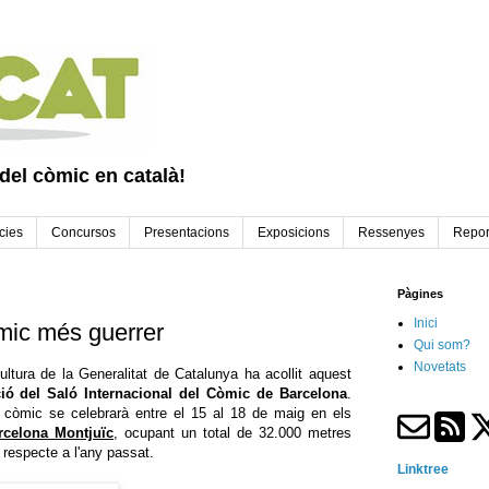
 del còmic en català!
cies
Concursos
Presentacions
Exposicions
Ressenyes
Repor
Pàgines
Inici
mic més guerrer
Qui som?
Novetats
ltura de la Generalitat de Catalunya ha acollit aquest
ió del Saló Internacional del Còmic de Barcelona
.
 còmic se celebrarà entre el 15 al 18 de maig en els
rcelona Montjuïc
, ocupant un total de 32.000 metres
 respecte a l'any passat.
Linktree