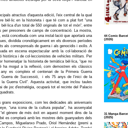
cipals atractius d'aquesta edició, l'eix central de la qual
 bèl·lic en la historieta i que té com a plat fort “una
èl·lica d'un total de 550 originals de tot el món”, entre
ats per presoners de camps de concentració. La mostra,
, està concebuda com una instal·lació que aportarà una
44 Comic Barce
(2026)
iques, dividida cronològicament en els diversos períodes
ts als corresponsals de guerra i als genocidis i exilis. A
sada en escena espectacular amb la col·laboració de
 històrica i de col·leccionistes de vehicles militars. Per
 homenatjar la historieta de temàtica bèl·lica, “que no
 ha mogut a la reflexió, com demostren els clàssics
t any es compleix el centenari de la Primera Guerra
la Guerra de Successió,
i els 75 anys de l’inici de la
la Guerra Civil”. Aquesta activitat, que inclou taules
i de joc d'estratègia, ocuparà tot el recinte del Palacio
quadrats.
 grans exposicions, com les dedicades als aniversaris
ye, “una icona de la cultura popular”, ha assenyalat
, “el gènere de més èxit en aquest moment dins de la
31 Manga Barce
(2025)
ambé es comptarà amb les mostres dels guanyadors dels
 Campos, Miguelanxo Prado, Oriol Hernández (premi a