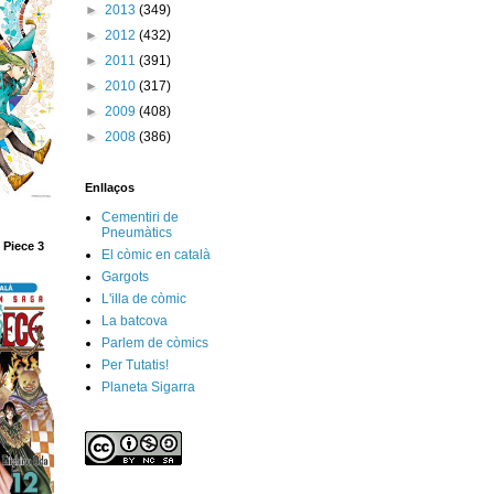
►
2013
(349)
►
2012
(432)
►
2011
(391)
►
2010
(317)
►
2009
(408)
►
2008
(386)
Enllaços
Cementiri de
Pneumàtics
 Piece 3
El còmic en català
Gargots
L'illa de còmic
La batcova
Parlem de còmics
Per Tutatis!
Planeta Sigarra