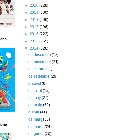
►
2020
(228)
►
2019
(300)
►
2018
(296)
►
2017
(196)
►
2016
(222)
lona
►
2015
(265)
▼
2014
(326)
de desembre
(18)
de novembre
(31)
d’octubre
(31)
de setembre
(29)
d’agost
(8)
de juliol
(15)
de juny
(24)
de maig
(52)
d’abril
(41)
de març
(33)
lona
de febrer
(24)
de gener
(20)