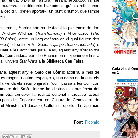
r la Fundació Divina Pastora) i el fanzine
Adobo
. També
a somriure
, on diferents humoristes gràfics reflexionen
 a decidir, “pretén aportar-li un punt d'humor, que també
'ns”.
confirmats, Santamaria ha destacat la presència de Joe
cs Andrew Wildman (
Transformers
) i Mike Carey (
The
00 Balas
), entre un llarg etcètera en el qual figuren des
encio
), el serbi R.M. Guéra (
Django Desencadenado
) o
Quant a les activitats paral·leles, aquest any s'organitza
·lic (comandada per The Phenomena Experience) fins a
a l'univers
Star Wars
a la Biblioteca Can Fabra.
Guia visual One
ria, aquest any el
Saló del Còmic
acollirà, a més de
en 1
s estrangers i autors espanyols, una carpa en la qual els
 la venda els seus originals, “com passa a les Comicon
irector del
Saló
. També ha destacat la presència del
trà conèixer la realitat editorial i creativa actual
uport del Departament de Cultura la Generalitat de
el Ministeri d'Educació, Cultura i Esports i la Diputació
Font
:
Ficomic