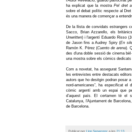
l'Autor Revelació, guardó patrocinat pe
ha explicat que la mostra
Pel dret 
sobre el debat polític respecte al Dret
és una manera de començar a entendre
De la llista de convidats estrangers 
Sacco, Brian Azzarello, els britàni
Unwritten
) i l'argentí Eduardo Risso (
1
de Jason fins a Audrey Spiry (
En sil
Ramón K. Pérez (
Cuento de arena
). 
des d'una doble sessió de cinema bèl
una mostra sobre els còmics dedicats 
Com a novetat, ha assegurat Santama
les entrevistes entre destacats editor
autors que ho desitgin podran posar a
nord-americanes”, ha especificat el d
còmic argentí amb un espai que perme
d’aquest país. El certamen té el s
Catalunya, l'Ajuntament de Barcelona, 
de Barcelona.
Publicat per
Llop Segarrenc
a les
21:13