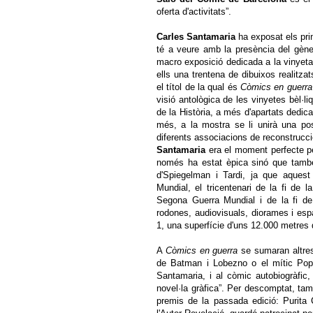
oferta d'activitats”.
Carles Santamaria
ha exposat els prin
té a veure amb la presència del gènere
macro exposició dedicada a la vinyeta b
ells una trentena de dibuixos realitz
el títol de la qual és
Còmics en guerra
visió antològica de les vinyetes bèl·l
de la Història, a més d'apartats dedica
més, a la mostra se li unirà una po
diferents associacions de reconstrucció
Santamaria
era el moment perfecte per
només ha estat èpica sinó que també
d'Spiegelman i Tardi, ja que aques
Mundial, el tricentenari de la fi de 
Segona Guerra Mundial i de la fi de 
rodones, audiovisuals, diorames i espa
1, una superfície d'uns 12.000 metres 
A
Còmics en guerra
se sumaran altres
de Batman i Lobezno o el mític Pope
Santamaria, i al còmic autobiogràfic
novel·la gràfica”. Per descomptat, t
premis de la passada edició: Purita