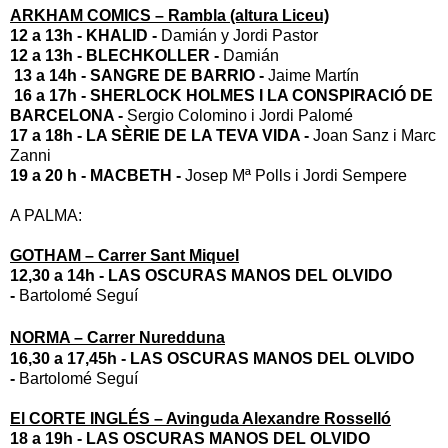
ARKHAM COMICS – Rambla (altura Liceu)
12 a 13h -
KHALID -
Damián y Jordi Pastor
12 a 13h -
BLECHKOLLER -
Damián
13 a 14h -
SANGRE DE BARRIO -
Jaime Martín
16 a 17h -
SHERLOCK HOLMES I LA CONSPIRACIÓ DE
BARCELONA -
Sergio Colomino i Jordi Palomé
17 a 18h -
LA SÈRIE DE LA TEVA VIDA -
Joan Sanz i Marc
Zanni
19 a 20 h -
MACBETH -
Josep Mª Polls i Jordi Sempere
A PALMA:
GOTHAM – Carrer Sant Miquel
12,30 a 14h -
LAS OSCURAS MANOS DEL OLVIDO
-
Bartolomé Seguí
NORMA – Carrer Nuredduna
16,30 a 17,45h -
LAS OSCURAS MANOS DEL OLVIDO
-
Bartolomé Seguí
El CORTE INGLÉS – Avinguda Alexandre Rosselló
18 a 19h -
LAS OSCURAS MANOS DEL OLVIDO