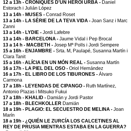
12 a 13h -
CRÒNIQUES D'UN HEROI URBÀ -
Daniel
Estorach i Julián López
13 a 14h -
MUSES -
Conrad Roset
13 a 14h -
LA SÈRIE DE LA TEVA VIDA -
Joan Sanz i Marc
Zanni
13 a 14h -
LYDIE -
Jordi Lafebre
13 a 14h -
BARCELONA -
Jaume Vidal i Pep Brocal
13 a 14 h -
MACBETH -
Josep Mª Polls i Jordi Sempere
15 a 16h -
ENJAMBRE -
Srta. M, Paulapé, Susanna Martín i
Clara Tanit
15 a 16h -
ALÍCIA EN UN MÓN REAL -
Susanna Martín
16 a 17h -
LA PIEL DEL OSO -
Oriol Hernández
16 a 17h -
EL LIBRO DE LOS TIBURONES -
Álvaro
Carmona
17 a 18h -
LEYENDAS DE CIPANGO -
Ruth Martínez,
Antonio Plazas i Mitsuko Fukui
17 a 18h -
KHALID -
Damián y Jordi Pastor
17 a 18h -
BLECHKOLLER
Damián
18 a 19h -
PLAGIO: EL SECUESTRO DE MELINA -
Joan
Marín
18 a 19h -
¿QUIÉN LE ZURCÍA LOS CALCETINES AL
REY DE PRUSIA MIENTRAS ESTABA EN LA GUERRA?