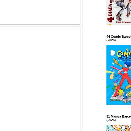
44 Comic Barce
(2026)
31 Manga Barce
(2025)