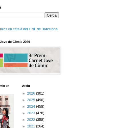
t
mics en català del CNL de Barcelona
 Jove de Còmic 2026
mic en
Arxiu
►
2026
(301)
►
2025
(490)
►
2024
(458)
►
2023
(478)
►
2022
(358)
►
2021
(264)