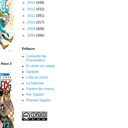
►
2013
(349)
►
2012
(432)
►
2011
(391)
►
2010
(317)
►
2009
(408)
►
2008
(386)
Enllaços
Cementiri de
Pneumàtics
 Piece 3
El còmic en català
Gargots
L'illa de còmic
La batcova
Parlem de còmics
Per Tutatis!
Planeta Sigarra