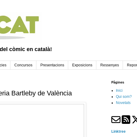
 del còmic en català!
cies
Concursos
Presentacions
Exposicions
Ressenyes
Repor
Pàgines
Inici
reria Bartleby de València
Qui som?
Novetats
Linktree