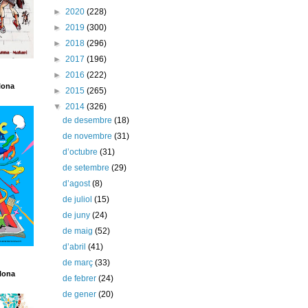
►
2020
(228)
►
2019
(300)
►
2018
(296)
►
2017
(196)
►
2016
(222)
lona
►
2015
(265)
▼
2014
(326)
de desembre
(18)
de novembre
(31)
d’octubre
(31)
de setembre
(29)
d’agost
(8)
de juliol
(15)
de juny
(24)
de maig
(52)
d’abril
(41)
de març
(33)
lona
de febrer
(24)
de gener
(20)