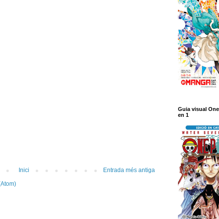
Guia visual One
en 1
Inici
Entrada més antiga
(Atom)