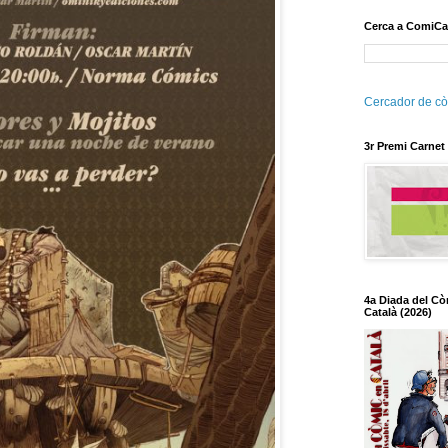
Cerca a ComiCa
Cercador de cò
3r Premi Carnet
4a Diada del Cò
Català (2026)