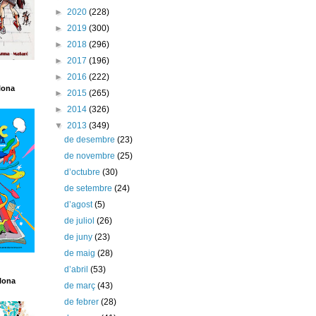
►
2020
(228)
►
2019
(300)
►
2018
(296)
►
2017
(196)
►
2016
(222)
lona
►
2015
(265)
►
2014
(326)
▼
2013
(349)
de desembre
(23)
de novembre
(25)
d’octubre
(30)
de setembre
(24)
d’agost
(5)
de juliol
(26)
de juny
(23)
de maig
(28)
d’abril
(53)
lona
de març
(43)
de febrer
(28)