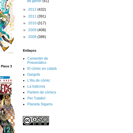
de gener
(41)
►
2012
(432)
►
2011
(391)
►
2010
(317)
►
2009
(408)
►
2008
(386)
Enllaços
Cementiri de
Pneumàtics
 Piece 3
El còmic en català
Gargots
L'illa de còmic
La batcova
Parlem de còmics
Per Tutatis!
Planeta Sigarra