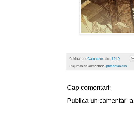
Publicat per
Gargotaire
a les
14:10
Etiquetes de comentaris:
presentacions
Cap comentari:
Publica un comentari a 