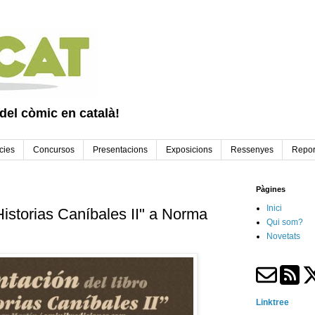
 del còmic en català!
cies
Concursos
Presentacions
Exposicions
Ressenyes
Repor
Pàgines
Inici
Historias Caníbales II" a Norma
Qui som?
Novetats
Linktree