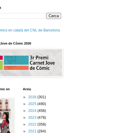
t
mics en català del CNL de Barcelona
 Jove de Còmic 2026
mic en
Arxiu
►
2026
(301)
►
2025
(490)
►
2024
(458)
►
2023
(478)
►
2022
(358)
►
2021
(264)