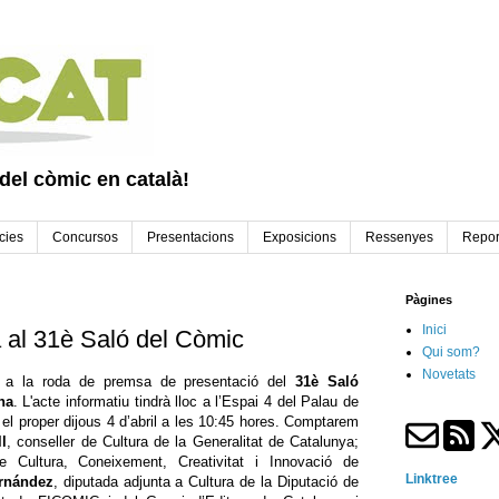
 del còmic en català!
cies
Concursos
Presentacions
Exposicions
Ressenyes
Repor
Pàgines
Inici
 al 31è Saló del Còmic
Qui som?
Novetats
e a la roda de premsa de presentació del
31è Saló
na
. L'acte informatiu tindrà lloc a l’Espai 4 del Palau de
 el proper dijous 4 d’abril a les 10:45 hores. Comptarem
l
, conseller de Cultura de la Generalitat de Catalunya;
de Cultura, Coneixement, Creativitat i Innovació de
Linktree
ernández
, diputada adjunta a Cultura de la Diputació de