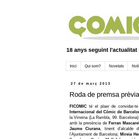
18 anys seguint l'actualitat
Inici
Qui som?
Novetats
Notí
27 de març 2013
Roda de premsa prèvia
FICOMIC
té el plaer de convidar-t
Internacional del Còmic de Barcelo
la Virreina (La Rambla, 99. Barcelona)
amb la presència de
Ferran Mascarel
Jaume Ciurana
, tinent d’alcalde 
l’Ajuntament de Barcelona;
Mireia H