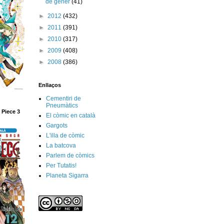
de gener
(41)
►
2012
(432)
►
2011
(391)
►
2010
(317)
►
2009
(408)
►
2008
(386)
Enllaços
Cementiri de
Pneumàtics
 Piece 3
El còmic en català
Gargots
L'illa de còmic
La batcova
Parlem de còmics
Per Tutatis!
Planeta Sigarra