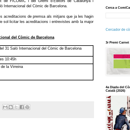
nt de FICOMIC i del Gremi d’Editors de Catalunya i
aló Internacional del Còmic de Barcelona.
Cerca a ComiCa
n les acreditacions de premsa als mitjans que ja les hagin
e sol·licitar les acreditacions i entrevistes amb la major
Cercador de cò
cional del Còmic de Barcelona
3r Premi Carnet
el 31 Saló Internacional del Còmic de Barcelona
 les 10:45h
de la Virreina
4a Diada del Cò
Català (2026)