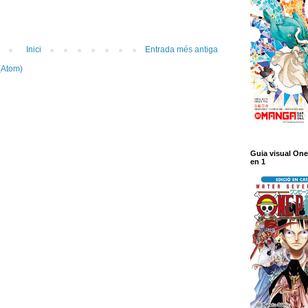
Inici
Entrada més antiga
(Atom)
Guia visual One
en 1