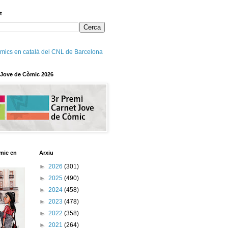
t
mics en català del CNL de Barcelona
 Jove de Còmic 2026
mic en
Arxiu
►
2026
(301)
►
2025
(490)
►
2024
(458)
►
2023
(478)
►
2022
(358)
►
2021
(264)