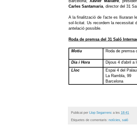
Barcelona;
Xavier Mallafré
, preside
Carles Santamaria
, director del 31 S
A la finalització de l'acte es lliurara
sol·licitat. Us recordem la necessitat d
antelació possible.
Roda de premsa del 31 Saló Interna
Motiu
Roda de premsa d
Dia i Hora
Dijous 4 d'abril a
Lloc
Espai 4 del Palau 
La Rambla, 99
Barcelona
Publicat per
Llop Segarrenc
a les
18:41
Etiquetes de comentaris:
notícies
,
saló