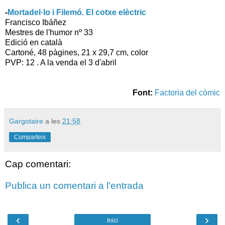
-
Mortadel·lo i Filemó. El cotxe elèctric
Francisco Ibáñez
Mestres de l'humor nº 33
Edició en català
Cartoné, 48 pàgines, 21 x 29,7 cm, color
PVP: 12 . A la venda el 3 d'abril
Font:
Factoria del còmic
Gargotaire
a les
21:58
Comparteix
Cap comentari:
Publica un comentari a l'entrada
‹
›
Inici