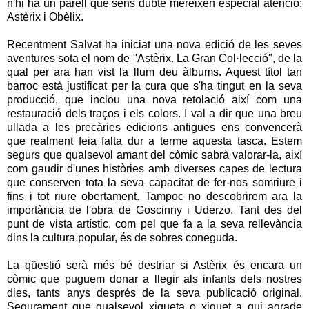
n'hi ha un parell que sens dubte mereixen especial atenció:
Astèrix i Obèlix.
Recentment Salvat ha iniciat una nova edició de les seves
aventures sota el nom de "Astèrix. La Gran Col·lecció", de la
qual per ara han vist la llum deu àlbums. Aquest títol tan
barroc està justificat per la cura que s'ha tingut en la seva
producció, que inclou una nova retolació així com una
restauració dels traços i els colors. I val a dir que una breu
ullada a les precàries edicions antigues ens convencerà
que realment feia falta dur a terme aquesta tasca. Estem
segurs que qualsevol amant del còmic sabrà valorar-la, així
com gaudir d'unes històries amb diverses capes de lectura
que conserven tota la seva capacitat de fer-nos somriure i
fins i tot riure obertament. Tampoc no descobrirem ara la
importància de l'obra de Goscinny i Uderzo. Tant des del
punt de vista artístic, com pel que fa a la seva rellevància
dins la cultura popular, és de sobres coneguda.
La qüestió serà més bé destriar si Astèrix és encara un
còmic que puguem donar a llegir als infants dels nostres
dies, tants anys després de la seva publicació original.
Segurament que qualsevol xiqueta o xiquet a qui agrade