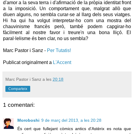
d'amor a la seva terra i d'afirmació de la pròpia identitat front
a la imposició. Un comportament que, malgrat allò que
diuen alguns, no sembla curar-se al llarg dels seus viatges.
Hi ha qui ha volgut interpretar-ho com una mostra del
chauvinisme francès però, també podem capgirar-ho
fàcilment al nostre favor i treure'n una bona lliçó. El
paral·lelisme és ben clar, no us sembla?
Marc Pastor i Sanz -
Per Tutatis!
Publicat originalment a
L'Accent
Marc Pastor i Sanz
a les
20:18
Comparteix
1 comentari:
Moroboshi
9 de març del 2013, a les 20:28
És cert que fullejant còmics antics d'Astèrix es nota que