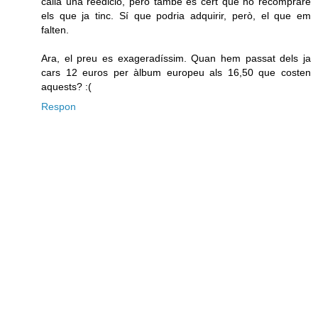
calia una reedició, però també és cert que no recompraré
els que ja tinc. Sí que podria adquirir, però, el que em
falten.
Ara, el preu es exageradíssim. Quan hem passat dels ja
cars 12 euros per àlbum europeu als 16,50 que costen
aquests? :(
Respon