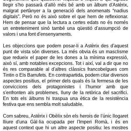
llegir s'ho passarà d'allò més bé amb un àlbum d'Astèrix,
malgrat pertànyer a la generació dels anomenats “nadius
digitals”. Però no és això sobre el que hem de reflexionar.
Hem de pensar que la lectura a certes edats no és només
un entreteniment sinó també una qüestió d'assumpció de
valors i una font d'ensenyaments.
Les objeccions que podem posar-li a Astèrix des d'aquest
punt de vista són diverses. La més obvia és un masclisme
que redueix el paper de les dones a la mínima expressió,
això sí, amb notables excepcions. Tot i així, val a dir que no
és res comparable al d'altres clàssics francobelgues com
Tintin o Els Barrufets. En contrapartida, podem citar diversos
aspectes positius, el primer dels quals és la fermesa de les
conviccions dels protagonistes i l'humor amb que
s'enfronten als problemes, lluny de la retòrica del sacrifici.
En tots els àlbums hi traspua una ètica de la resistència
festiva que ens sembla molt saludable.
Com sabreu, Astèrix i Obèlix són els herois de l'únic llogaret
lliure d'una Gàl·lia ocupada per l'Imperi Romà, i és en
aquest context que hi un altre aspecte positiu: les mostres