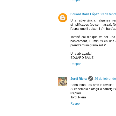
Respon
Eduard Baile López
23 de febre
Una advertència: algunes re
simplificades (potser massa). N
l'espai que li deixen i s'hi ha d'
També cal dir que va ser una
bàsicament, 10 minuts en una c
prendre 'cum grano solis'.
Una abraçada!
EDUARD BAILE
Respon
Jordi Riera
26 de febrer de
Bona feina Edu amb la revista!
Si et sembla d'afegir o carretgi
us plau.
Jordi Riera
Respon