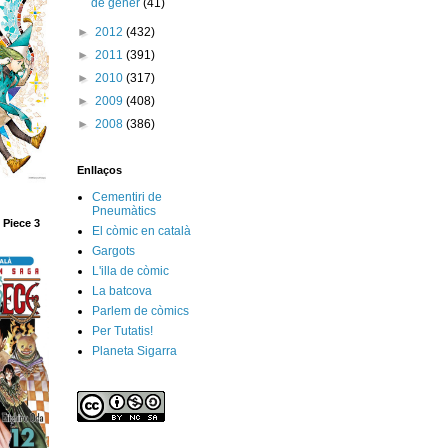
de gener
(41)
►
2012
(432)
►
2011
(391)
►
2010
(317)
►
2009
(408)
►
2008
(386)
Enllaços
Cementiri de
Pneumàtics
 Piece 3
El còmic en català
Gargots
L'illa de còmic
La batcova
Parlem de còmics
Per Tutatis!
Planeta Sigarra