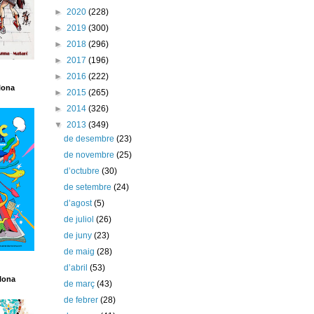
►
2020
(228)
►
2019
(300)
►
2018
(296)
►
2017
(196)
►
2016
(222)
lona
►
2015
(265)
►
2014
(326)
▼
2013
(349)
de desembre
(23)
de novembre
(25)
d’octubre
(30)
de setembre
(24)
d’agost
(5)
de juliol
(26)
de juny
(23)
de maig
(28)
d’abril
(53)
lona
de març
(43)
de febrer
(28)