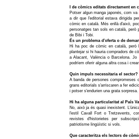
I de còmics editats directament en 
Potser algun manga japonés, com va 
a dir que l'editorial estava dirigida 
còmic en català. Més enllà d'això, poc
personatges tan sols en català, però
de Bibi i Tobi.
És un problema d'oferta o de dema
Hi ha poc de còmic en català, però le
plantejar si hi hauria compradors de c
a Alacant, València o Barcelona. Jo 
podríem oferir alguna altra cosa i cre
Quin impuls necessitaria el sector?
A banda de persones compromeses co
grans editorials s'arriscaren a fer edic
i potser s'endurien una grata sorpresa.
Hi ha alguna particularitat al País 
No, això ja és quasi inexistent. L'úni
l'estil Cavall Fort o Tretzevents,
revistes d'historietes per subscri
patriotisme lingüístic si vols.
Que caracteritza els lectors de còm