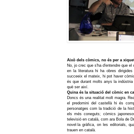
Això dels còmics, no és per a xique
No, jo crec que s'ha d'entendre que el 
en la literatura hi ha obres dirigid
succeeix el mateix, hi pot haver còmic
és que durant molts anys la indústria
què ser així.
Quina és la situació del còmic en ca
Doncs és una realitat molt magra. Rea
el predomini del castellà hi és com
personatges com la tradició de la hist
els més coneguts; còmics japoneso
televisió en català, com ara Bola de D
novel·la gràfica, on les editorials, q
trauen en català.