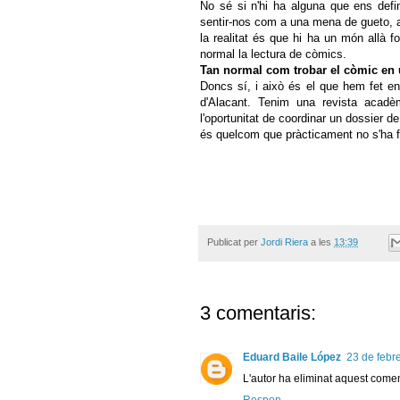
No sé si n'hi ha alguna que ens defi
sentir-nos com a una mena de gueto, a
la realitat és que hi ha un món allà fo
normal la lectura de còmics.
Tan normal com trobar el còmic en u
Doncs sí, i això és el que hem fet en
d'Alacant. Tenim una revista acadè
l'oportunitat de coordinar un dossier 
és quelcom que pràcticament no s'ha f
Publicat per
Jordi Riera
a les
13:39
3 comentaris:
Eduard Baile López
23 de febre
L'autor ha eliminat aquest comen