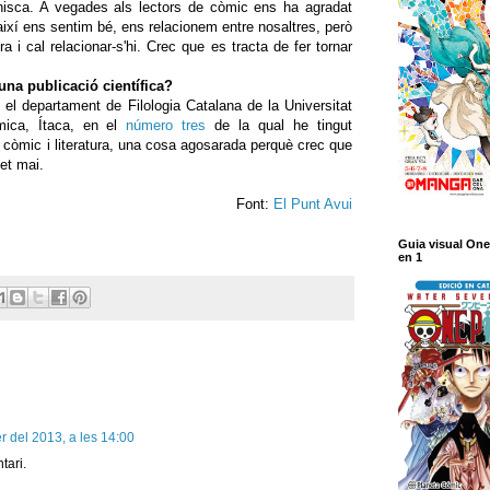
nisca. A vegades als lectors de còmic ens ha agradat
ixí ens sentim bé, ens relacionem entre nosaltres, però
ra i cal relacionar-s'hi. Crec que es tracta de fer tornar
na publicació científica?
 el departament de Filologia Catalana de la Universitat
mica, Ítaca, en el
número tres
de la qual he tingut
de còmic i literatura, una cosa agosarada perquè crec que
et mai.
Font:
El Punt Avui
Guia visual One
en 1
r del 2013, a les 14:00
tari.