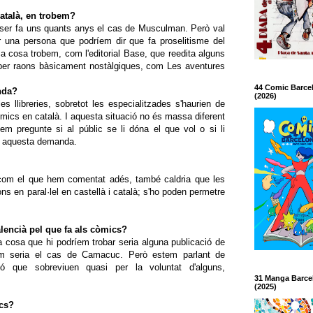
català, en trobem?
ser fa uns quants anys el cas de Musculman. Però val
per una persona que podríem dir que fa proselitisme del
a cosa trobem, com l'editorial Base, que reedita alguns
 per raons bàsicament nostàlgiques, com Les aventures
44 Comic Barce
nda?
(2026)
s llibreries, sobretot les especialitzades s'haurien de
òmics en català. I aquesta situació no és massa diferent
em pregunte si al públic se li dóna el que vol o si li
ar aquesta demanda.
m el que hem comentat adés, també caldria que les
ions en paral·lel en castellà i català; s'ho poden permetre
Valencià pel que fa als còmics?
ca cosa que hi podríem trobar seria alguna publicació de
 com seria el cas de Camacuc. Però estem parlant de
pció que sobreviuen quasi per la voluntat d'alguns,
31 Manga Barce
(2025)
ics?