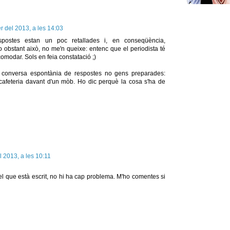
r del 2013, a les 14:03
spostes estan un poc retallades i, en conseqüència,
o obstant això, no me'n queixe: entenc que el periodista té
acomodar. Sols en feia constatació ;)
 conversa espontània de respostes no gens preparades:
afeteria davant d'un mòb. Ho dic perquè la cosa s'ha de
l 2013, a les 10:11
r el que està escrit, no hi ha cap problema. M'ho comentes si