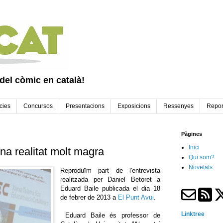
 del còmic en català!
cies
Concursos
Presentacions
Exposicions
Ressenyes
Repor
Pàgines
Inici
na realitat molt magra
Qui som?
Novetats
Reproduïm part de l'entrevista
realitzada per Daniel Betoret a
Eduard Baile publicada el dia 18
de febrer de 2013 a
El Punt Avui
.
Linktree
Eduard Baile és professor de