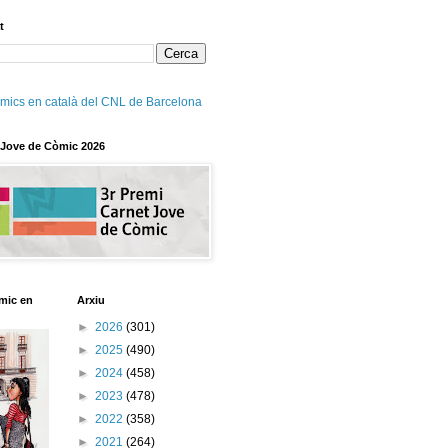
t
mics en català del CNL de Barcelona
 Jove de Còmic 2026
mic en
Arxiu
►
2026
(301)
►
2025
(490)
►
2024
(458)
►
2023
(478)
►
2022
(358)
►
2021
(264)