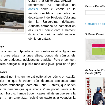
Català a la Universitat d'Alacant i
recentment ha coordinat un
Cerca a ComiCa
dossier
sobre el còmic en la
revista científica que edita el
departament de Filologia Catalana
de la Universitat d'Alacant.
Cercador de cò
Aquesta setmana ha participat en
el curs “El còmic com a element
didàctic” en què ha parlat sobre el
3r Premi Carnet
còmic en català.
ts?
còmic és un mitjà artístic com qualsevol altre. Igual que
es a unes edats i a unes altres, doncs als còmics els
s per a xiquets, adolescents o adults. Però el ben cert
 s'ha adreçat a un públic més aïna jove, però no té per
4a Diada del Cò
talà?
Català (2026)
lment no hi ha un mercat editorial del còmic en català,
plet i el que hi trobem són xicotetes escletxes amb
orieta francobelga, com ara Tintin i Astèrix, que serien
s de personatges que abans s'han pogut veure a la
rac i Naruto. També trobem casos aïllats en què seria la
uan ja han amortitzat l'edició en castellà, a vegades la