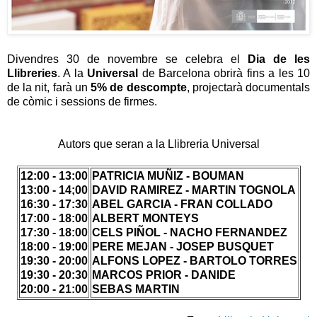
Divendres 30 de novembre se celebra el
Dia de les
Llibreries
. A la
Universal
de Barcelona obrirà fins a les 10
de la nit, farà un
5% de descompte
, projectarà documentals
de còmic i sessions de firmes.
Autors que seran a la Llibreria Universal
12:00 - 13:00
PATRICIA MUÑIZ - BOUMAN
13:00 - 14;00
DAVID RAMIREZ - MARTIN TOGNOLA
16:30 - 17:30
ABEL GARCIA - FRAN COLLADO
17:00 - 18:00
ALBERT MONTEYS
17:30 - 18:00
CELS PIÑOL - NACHO FERNANDEZ
18:00 - 19:00
PERE MEJAN - JOSEP BUSQUET
19:30 - 20:00
ALFONS LOPEZ - BARTOLO TORRES
19:30 - 20:30
MARCOS PRIOR - DANIDE
20:00 - 21:00
SEBAS MARTIN