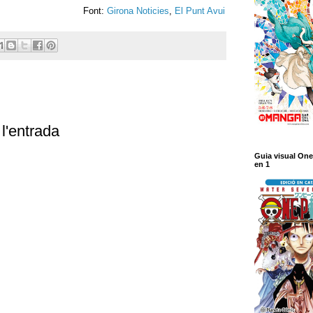
Font:
Girona Noticies
,
El Punt Avui
l'entrada
Guia visual One
en 1