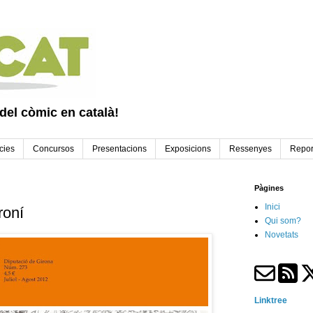
 del còmic en català!
cies
Concursos
Presentacions
Exposicions
Ressenyes
Repor
Pàgines
Inici
roní
Qui som?
Novetats
Linktree