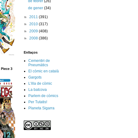
de febrer
(26)
de gener
(34)
►
2011
(391)
►
2010
(317)
►
2009
(408)
►
2008
(386)
Enllaços
Cementiri de
Pneumàtics
 Piece 3
El còmic en català
Gargots
L'illa de còmic
La batcova
Parlem de còmics
Per Tutatis!
Planeta Sigarra