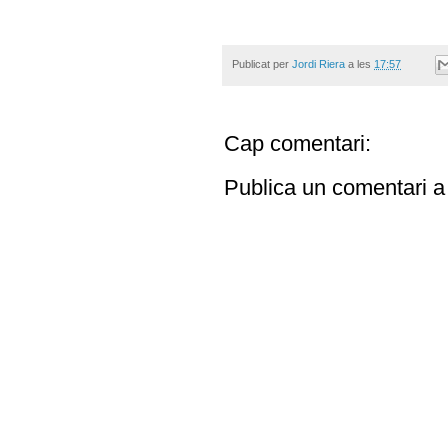
Publicat per
Jordi Riera
a les
17:57
Cap comentari:
Publica un comentari a 