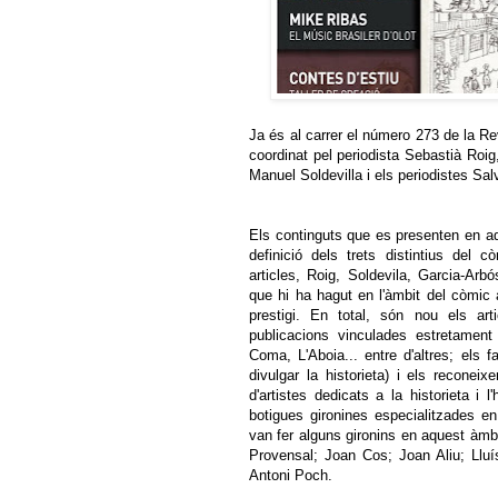
Ja és al carrer el número 273 de la Re
coordinat pel periodista Sebastià Roig
Manuel Soldevilla i els periodistes Sal
Els continguts que es presenten en aqu
definició dels trets distintius del 
articles, Roig, Soldevila, Garcia-Arbó
que hi ha hagut en l'àmbit del còmic 
prestigi. En total, són nou els arti
publicacions vinculades estretamen
Coma, L'Aboia... entre d'altres; els f
divulgar la historieta) i els recone
d'artistes dedicats a la historieta i
botigues gironines especialitzades e
van fer alguns gironins en aquest àm
Provensal; Joan Cos; Joan Aliu; Lluí
Antoni Poch.