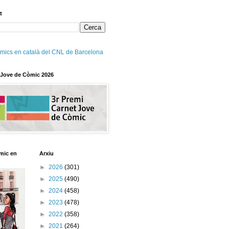
t
mics en català del CNL de Barcelona
 Jove de Còmic 2026
mic en
Arxiu
►
2026
(301)
►
2025
(490)
►
2024
(458)
►
2023
(478)
►
2022
(358)
►
2021
(264)