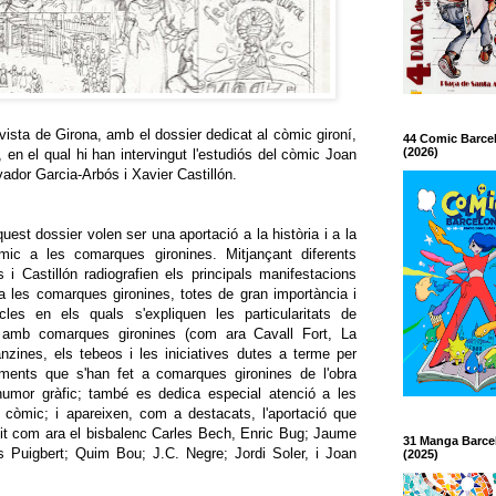
vista de Girona, amb el dossier dedicat al còmic gironí,
44 Comic Barce
(2026)
, en el qual hi han intervingut l'estudiós del còmic Joan
vador Garcia-Arbós i Xavier Castillón.
est dossier volen ser una aportació a la història i a la
còmic a les comarques gironines. Mitjançant diferents
s i Castillón radiografien els principals manifestacions
a les comarques gironines, totes de gran importància i
cles en els quals s'expliquen les particularitats de
t amb comarques gironines (com ara Cavall Fort, La
anzines, els tebeos i les iniciatives dutes a terme per
ixements que s'han fet a comarques gironines de l'obra
 l'humor gràfic; també es dedica especial atenció a les
n còmic; i apareixen, com a destacats, l'aportació que
bit com ara el bisbalenc Carles Bech, Enric Bug; Jaume
31 Manga Barce
s Puigbert; Quim Bou; J.C. Negre; Jordi Soler, i Joan
(2025)