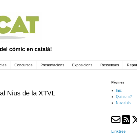
 del còmic en català!
cies
Concursos
Presentacions
Exposicions
Ressenyes
Repor
Pàgines
Inici
ral Nius de la XTVL
Qui som?
Novetats
Linktree