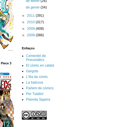
de febrer
(26)
de gener
(34)
►
2011
(391)
►
2010
(317)
►
2009
(408)
►
2008
(386)
Enllaços
Cementiri de
Pneumàtics
 Piece 3
El còmic en català
Gargots
L'illa de còmic
La batcova
Parlem de còmics
Per Tutatis!
Planeta Sigarra