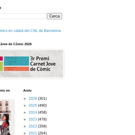
t
mics en català del CNL de Barcelona
 Jove de Còmic 2026
mic en
Arxiu
►
2026
(301)
►
2025
(490)
►
2024
(458)
►
2023
(478)
►
2022
(358)
►
2021
(264)