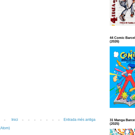
44 Comic Barce
(2026)
Inici
Entrada més antiga
31 Manga Barce
(2025)
(Atom)