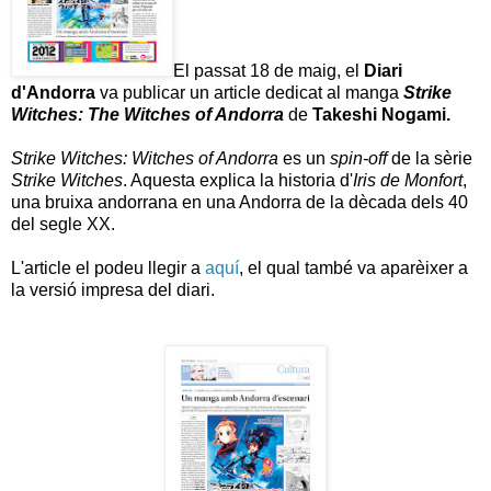
El passat 18 de maig, el
Diari
d'Andorra
va publicar un article dedicat al manga
Strike
Witches: The Witches of Andorra
de
Takeshi Nogami.
Strike Witches: Witches of Andorra
es un
spin-off
de la sèrie
Strike Witches
. Aquesta explica la historia d'
Iris de Monfort
,
una bruixa andorrana en una Andorra de la dècada dels 40
del segle XX.
L'article el podeu llegir a
aquí
, el qual també va aparèixer a
la versió impresa del diari.