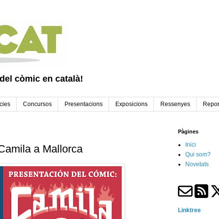
 del còmic en català!
cies
Concursos
Presentacions
Exposicions
Ressenyes
Repor
Pàgines
Inici
Camila a Mallorca
Qui som?
Novetats
Linktree