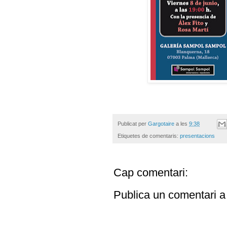
Publicat per
Gargotaire
a les
9:38
Etiquetes de comentaris:
presentacions
Cap comentari:
Publica un comentari a 