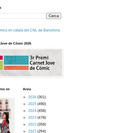
t
mics en català del CNL de Barcelona
 Jove de Còmic 2026
mic en
Arxiu
►
2026
(301)
►
2025
(490)
►
2024
(458)
►
2023
(478)
►
2022
(358)
►
2021
(264)