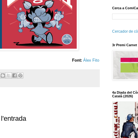
Cerca a ComiCa
Cercador de cò
3r Premi Carnet
Font:
Álex Fito
4a Diada del Cò
Català (2026)
l'entrada