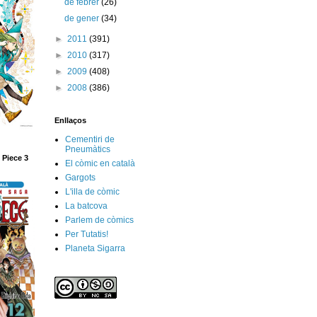
de febrer
(26)
de gener
(34)
►
2011
(391)
►
2010
(317)
►
2009
(408)
►
2008
(386)
Enllaços
Cementiri de
Pneumàtics
 Piece 3
El còmic en català
Gargots
L'illa de còmic
La batcova
Parlem de còmics
Per Tutatis!
Planeta Sigarra