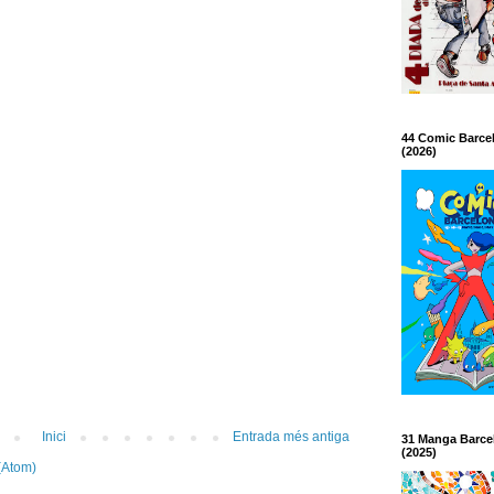
44 Comic Barce
(2026)
Inici
Entrada més antiga
31 Manga Barce
(2025)
(Atom)