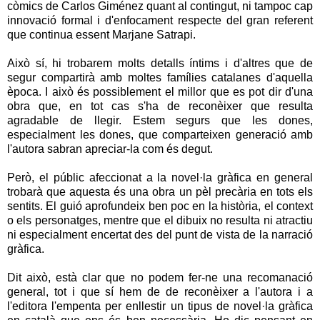
còmics de Carlos Giménez quant al contingut, ni tampoc cap
innovació formal i d'enfocament respecte del gran referent
que continua essent Marjane Satrapi.
Això sí, hi trobarem molts detalls íntims i d'altres que de
segur compartirà amb moltes famílies catalanes d'aquella
època. I això és possiblement el millor que es pot dir d'una
obra que, en tot cas s'ha de reconèixer que resulta
agradable de llegir. Estem segurs que les dones,
especialment les dones, que comparteixen generació amb
l'autora sabran apreciar-la com és degut.
Però, el públic afeccionat a la novel·la gràfica en general
trobarà que aquesta és una obra un pèl precària en tots els
sentits. El guió aprofundeix ben poc en la història, el context
o els personatges, mentre que el dibuix no resulta ni atractiu
ni especialment encertat des del punt de vista de la narració
gràfica.
Dit això, està clar que no podem fer-ne una recomanació
general, tot i que sí hem de de reconèixer a l'autora i a
l'editora l'empenta per enllestir un tipus de novel·la gràfica