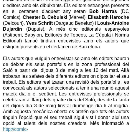
d'editors amb els dibuixants. Els editors estrangers presents
en el certamen d'aquest any seran
Bob Harras
(DC
Comics),
Chester B. Cebulski
(Marvel),
Elisabeth Haroche
(Delcourt),
Yves Schrift
(Dargaud Benelux) i
Louis-Antoine
Dujardin
(Dupuis). A més cinc editorials espanyoles
(Astiberri, Babylon, Editores de Tebeos, La Cúpula i Norma
Editorial) també tindran entrevistes amb els autors que
estiguin presents en el certamen de Barcelona.
Els autors que vulguin entrevistar-se amb els editors hauran
de deixar els seus portafolis en la zona professional del
Saló a partir del dijous 3 de maig a les 10 del matí. Allà
trobaran les safates dels diferents editors on dipositar el seu
treball. Els editors realitzaran una revisió dels portafolis i es
convocarà als autors seleccionats a tenir una reunió aquest
mateix dia o el següent. Les entrevistes professionals se
celebraran al llarg dels quatre dies del Saló, des de la tarda
del dijous dia 3 de maig fins al diumenge dia 6 al migdia.
Amb aquesta mecànica oberta es pretén que tots els autors
tinguin l'opció que el seu treball sigui vist i donar així una
opció al talent dels nostres creadors. Més informació a
http://comic-