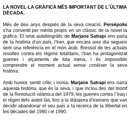
LA NOVEL·LA GRÀFICA MÉS IMPORTANT DE L´ÚLTIMA
DÈCADA.
Més de deu anys després de la seva creació,
Persèpolis
s'ha convertit per mèrits propis en un clàssic de la novel·la
gràfica. El relat autobiogràfic de
Marjane Satrapi
ens parla
de la història d'un país, l'Iran, que encara avui dia segueix
sent una referència en el món àrab. Bressol de les actuals
revoltes contra els règims totalitaris, l'Iran ha protagonitzat
guerres i alçaments de tota mena, i és impossible
comprendre el moment actual sense conèixer la seva
història.
Amb humor, sentit crític i ironia,
Marjane Satrapi
ens narra
aquesta història, que és la seva, i que inclou des del triomf
de la Revolució islàmica del 1979, les guerres contra l´Iraq i
el règim dels aiatol·làs, fins a la diàspora d'iranians que van
decidir abandonar el seu país a la recerca de la llibertat en
les dècades del 1980 i el 1990.