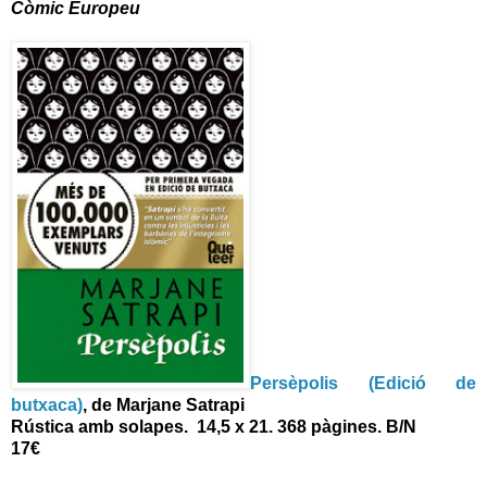
Còmic Europeu
Persèpolis (Edició de
butxaca)
, de Marjane Satrapi
Rústica amb solapes. 14,5 x 21. 368 pàg
ines. B/N
17€