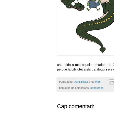
una crida a tots aquells creadors de 
perquè la biblioteca els catalogui i els
Publicat per
Jordi Riera
a les
9:55
Etiquetes de comentaris:
concursos
Cap comentari: