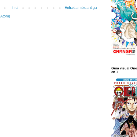
Inici
Entrada més antiga
(Atom)
Guia visual One
en 1