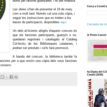
euros pel fanzine guanyador, i 80 pel finalista.
Cerca a ComiCa
Les obres s'han de presentar el 19 de març
com a molt tard. Només cal una sola còpia, i
seguir les instruccions que es troben a les
bases de participació, disponibles
aquí
.
Cercador de cò
Un dels al·licients afegits d'aquest concurs és
que els fanzines participants, guanyin o no,
3r Premi Carnet
quedaran registrats i catalogats al Catàleg
Col·lectiu de les Biblioteques catalanes, i
podran ser prestats i se'ls farà promoció.
A banda del concurs, la biblioteca també fa
fanzines per a que enviïn una còpia dels seus fanzines
 conservi.
4a Diada del Cò
Català (2026)