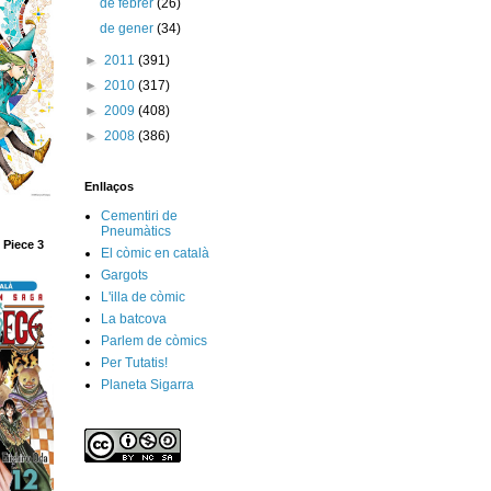
de febrer
(26)
de gener
(34)
►
2011
(391)
►
2010
(317)
►
2009
(408)
►
2008
(386)
Enllaços
Cementiri de
Pneumàtics
 Piece 3
El còmic en català
Gargots
L'illa de còmic
La batcova
Parlem de còmics
Per Tutatis!
Planeta Sigarra