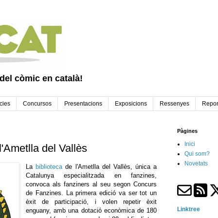
 del còmic en català!
cies
Concursos
Presentacions
Exposicions
Ressenyes
Repor
Pàgines
Inici
'Ametlla del Vallès
Qui som?
Novetats
La
biblioteca
de l'Ametlla del Vallès, única a
Catalunya especialitzada en fanzines,
convoca als fanziners al seu segon Concurs
de Fanzines. La primera edició va ser tot un
èxit de participació, i volen repetir èxit
Linktree
enguany, amb una dotació econòmica de 180