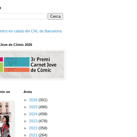
t
mics en català del CNL de Barcelona
 Jove de Còmic 2026
mic en
Arxiu
►
2026
(301)
►
2025
(490)
►
2024
(458)
►
2023
(478)
►
2022
(358)
►
2021
(264)