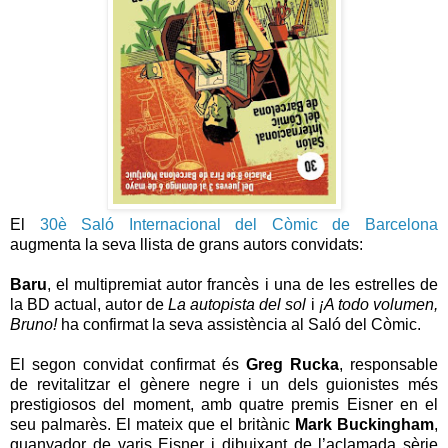
El
30è Saló Internacional del Còmic de Barcelona
augmenta la seva llista de grans autors convidats:
Baru
, el multipremiat autor francès i una de les estrelles de
la BD actual, autor de
La autopista del sol
i
¡A todo volumen,
Bruno!
ha confirmat la seva assistència al Saló del Còmic.
El segon convidat confirmat és
Greg Rucka
, responsable
de revitalitzar el gènere negre i un dels guionistes més
prestigiosos del moment, amb quatre premis Eisner en el
seu palmarès. El mateix que el britànic
Mark Buckingham
,
guanyador de varis Eisner i dibuixant de l’aclamada sèrie